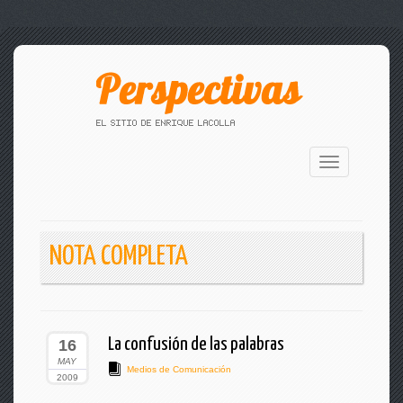
Toggle
navigation
NOTA COMPLETA
La confusión de las palabras
16
MAY
Medios de Comunicación
2009