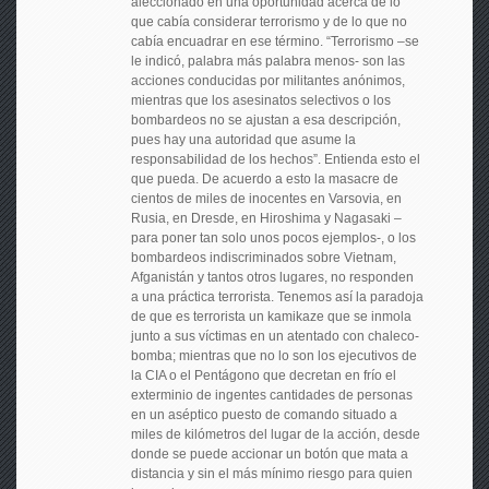
aleccionado en una oportunidad acerca de lo
que cabía considerar terrorismo y de lo que no
cabía encuadrar en ese término. “Terrorismo –se
le indicó, palabra más palabra menos- son las
acciones conducidas por militantes anónimos,
mientras que los asesinatos selectivos o los
bombardeos no se ajustan a esa descripción,
pues hay una autoridad que asume la
responsabilidad de los hechos”. Entienda esto el
que pueda. De acuerdo a esto la masacre de
cientos de miles de inocentes en Varsovia, en
Rusia, en Dresde, en Hiroshima y Nagasaki –
para poner tan solo unos pocos ejemplos-, o los
bombardeos indiscriminados sobre Vietnam,
Afganistán y tantos otros lugares, no responden
a una práctica terrorista. Tenemos así la paradoja
de que es terrorista un kamikaze que se inmola
junto a sus víctimas en un atentado con chaleco-
bomba; mientras que no lo son los ejecutivos de
la CIA o el Pentágono que decretan en frío el
exterminio de ingentes cantidades de personas
en un aséptico puesto de comando situado a
miles de kilómetros del lugar de la acción, desde
donde se puede accionar un botón que mata a
distancia y sin el más mínimo riesgo para quien