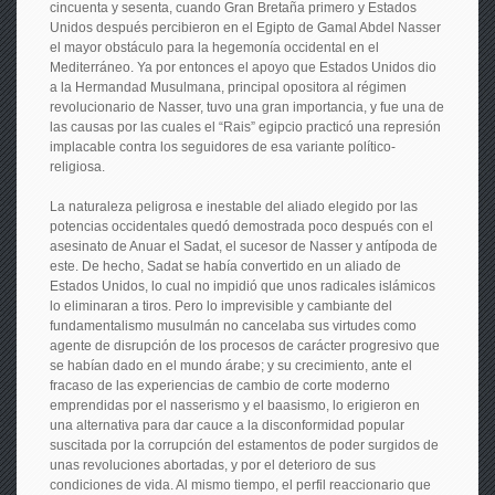
cincuenta y sesenta, cuando Gran Bretaña primero y Estados
Unidos después percibieron en el Egipto de Gamal Abdel Nasser
el mayor obstáculo para la hegemonía occidental en el
Mediterráneo. Ya por entonces el apoyo que Estados Unidos dio
a la Hermandad Musulmana, principal opositora al régimen
revolucionario de Nasser, tuvo una gran importancia, y fue una de
las causas por las cuales el “Rais” egipcio practicó una represión
implacable contra los seguidores de esa variante político-
religiosa.
La naturaleza peligrosa e inestable del aliado elegido por las
potencias occidentales quedó demostrada poco después con el
asesinato de Anuar el Sadat, el sucesor de Nasser y antípoda de
este. De hecho, Sadat se había convertido en un aliado de
Estados Unidos, lo cual no impidió que unos radicales islámicos
lo eliminaran a tiros. Pero lo imprevisible y cambiante del
fundamentalismo musulmán no cancelaba sus virtudes como
agente de disrupción de los procesos de carácter progresivo que
se habían dado en el mundo árabe; y su crecimiento, ante el
fracaso de las experiencias de cambio de corte moderno
emprendidas por el nasserismo y el baasismo, lo erigieron en
una alternativa para dar cauce a la disconformidad popular
suscitada por la corrupción del estamentos de poder surgidos de
unas revoluciones abortadas, y por el deterioro de sus
condiciones de vida. Al mismo tiempo, el perfil reaccionario que