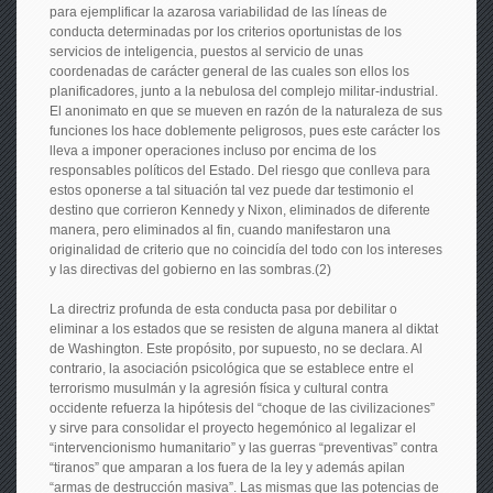
para ejemplificar la azarosa variabilidad de las líneas de
conducta determinadas por los criterios oportunistas de los
servicios de inteligencia, puestos al servicio de unas
coordenadas de carácter general de las cuales son ellos los
planificadores, junto a la nebulosa del complejo militar-industrial.
El anonimato en que se mueven en razón de la naturaleza de sus
funciones los hace doblemente peligrosos, pues este carácter los
lleva a imponer operaciones incluso por encima de los
responsables políticos del Estado. Del riesgo que conlleva para
estos oponerse a tal situación tal vez puede dar testimonio el
destino que corrieron Kennedy y Nixon, eliminados de diferente
manera, pero eliminados al fin, cuando manifestaron una
originalidad de criterio que no coincidía del todo con los intereses
y las directivas del gobierno en las sombras.(2)
La directriz profunda de esta conducta pasa por debilitar o
eliminar a los estados que se resisten de alguna manera al diktat
de Washington. Este propósito, por supuesto, no se declara. Al
contrario, la asociación psicológica que se establece entre el
terrorismo musulmán y la agresión física y cultural contra
occidente refuerza la hipótesis del “choque de las civilizaciones”
y sirve para consolidar el proyecto hegemónico al legalizar el
“intervencionismo humanitario” y las guerras “preventivas” contra
“tiranos” que amparan a los fuera de la ley y además apilan
“armas de destrucción masiva”. Las mismas que las potencias de