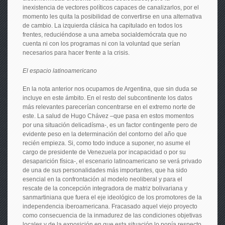
inexistencia de vectores políticos capaces de canalizarlos, por el
momento les quita la posibilidad de convertirse en una alternativa
de cambio. La izquierda clásica ha capitulado en todos los
frentes, reduciéndose a una ameba socialdemócrata que no
cuenta ni con los programas ni con la voluntad que serían
necesarios para hacer frente a la crisis.
El espacio latinoamericano
En la nota anterior nos ocupamos de Argentina, que sin duda se
incluye en este ámbito. En el resto del subcontinente los datos
más relevantes parecerían concentrarse en el extremo norte de
este. La salud de Hugo Chávez –que pasa en estos momentos
por una situación delicadísma-, es un factor contingente pero de
evidente peso en la determinación del contorno del año que
recién empieza. Si, como todo induce a suponer, no asume el
cargo de presidente de Venezuela por incapacidad o por su
desaparición física-, el escenario latinoamericano se verá privado
de una de sus personalidades más importantes, que ha sido
esencial en la confrontación al modelo neoliberal y para el
rescate de la concepción integradora de matriz bolivariana y
sanmartiniana que fuera el eje ideológico de los promotores de la
independencia iberoamericana. Fracasado aquel viejo proyecto
como consecuencia de la inmadurez de las condiciones objetivas
locales y de la exposición en que esta situación lo ponía respecto