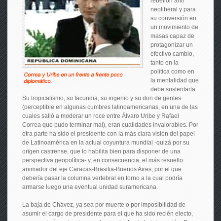
rebelión anti
neoliberal y para
su conversión en
un movimiento de
masas capaz de
protagonizar un
efectivo cambio,
tanto en la
política como en
la mentalidad que
debe sustentarla.
Su tropicalismo, su facundia, su ingenio y su don de gentes
(perceptible en algunas cumbres latinoamericanas, en una de las
cuales salió a moderar un roce entre Álvaro Uribe y Rafael
Correa que pudo terminar mal), eran cualidades invalorables. Por
otra parte ha sido el presidente con la más clara visión del papel
de Latinoamérica en la actual coyuntura mundial -quizá por su
origen castrense, que lo habilita bien para disponer de una
perspectiva geopolítica- y, en consecuencia, el más resuelto
animador del eje Caracas-Brasilia-Buenos Aires, por el que
debería pasar la columna vertebral en torno a la cual podría
armarse luego una eventual unidad suramericana.
La baja de Chávez, ya sea por muerte o por imposibilidad de
asumir el cargo de presidente para el que ha sido recién electo,