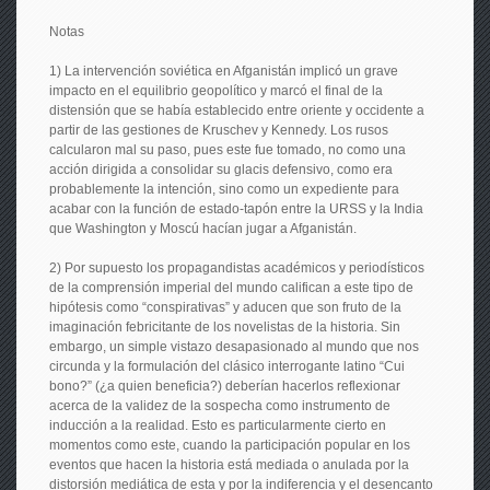
Notas
1) La intervención soviética en Afganistán implicó un grave
impacto en el equilibrio geopolítico y marcó el final de la
distensión que se había establecido entre oriente y occidente a
partir de las gestiones de Kruschev y Kennedy. Los rusos
calcularon mal su paso, pues este fue tomado, no como una
acción dirigida a consolidar su glacis defensivo, como era
probablemente la intención, sino como un expediente para
acabar con la función de estado-tapón entre la URSS y la India
que Washington y Moscú hacían jugar a Afganistán.
2) Por supuesto los propagandistas académicos y periodísticos
de la comprensión imperial del mundo califican a este tipo de
hipótesis como “conspirativas” y aducen que son fruto de la
imaginación febricitante de los novelistas de la historia. Sin
embargo, un simple vistazo desapasionado al mundo que nos
circunda y la formulación del clásico interrogante latino “Cui
bono?” (¿a quien beneficia?) deberían hacerlos reflexionar
acerca de la validez de la sospecha como instrumento de
inducción a la realidad. Esto es particularmente cierto en
momentos como este, cuando la participación popular en los
eventos que hacen la historia está mediada o anulada por la
distorsión mediática de esta y por la indiferencia y el desencanto