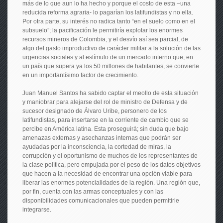
más de lo que aun lo ha hecho y porque el costo de esta –una
reducida reforma agraria- lo pagarían los latifundistas y no ella.
Por otra parte, su interés no radica tanto “en el suelo como en el
subsuelo”; la pacificación le permitiría explotar los enormes
recursos mineros de Colombia, y el desvío así sea parcial, de
algo del gasto improductivo de carácter militar a la solución de las
urgencias sociales y al estímulo de un mercado interno que, en
un país que supera ya los 50 millones de habitantes, se convierte
en un importantísimo factor de crecimiento.
Juan Manuel Santos ha sabido captar el meollo de esta situación
y maniobrar para alejarse del rol de ministro de Defensa y de
sucesor designado de Álvaro Uribe, personero de los
latifundistas, para insertarse en la corriente de cambio que se
percibe en América latina. Esta proseguirá; sin duda que bajo
amenazas externas y asechanzas internas que podrán ser
ayudadas por la inconsciencia, la cortedad de miras, la
corrupción y el oportunismo de muchos de los representantes de
la clase política, pero empujada por el peso de los datos objetivos
que hacen a la necesidad de encontrar una opción viable para
liberar las enormes potencialidades de la región. Una región que,
por fin, cuenta con las armas conceptuales y con las
disponibilidades comunicacionales que pueden permitirle
integrarse.