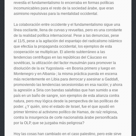
revestía el fundamentalismo lo encerraba en formas políticas
incomunicables para el resto de la sociedad árabe, que eran
asimismo repulsivas para la mentalidad occidental.
La colaboración entre occidente y el fundamentalismo sigue una
línea oscilante, llena de curvas y revueltas, pero es una constante
de la realidad política internacional. Pese a las denuncias, pese
al 11/S, pese a la agitación del espantajo del radicalismo islámico
que efectúa la propaganda occidental, los ejemplos de esta
cooperación se multiplican. El aliento subterráneo a las
tendencias centrífugas en las repúblicas del Cáucaso ex
soviéticas, la utilización del factor musulmán para promover la
disolución de la ex Yugoslavia –en Bosnia primero y luego en
Montenegro y en Albania-; la misma práctica puesta en escena
más recientemente en Libia para derrocar y asesinar a Gaddafi,
promoviendo las tendencias secesionistas en esa nación; y ahora
la agresión a Siria con bandas salafistas que han sumido a ese
país en un baño de sangre, son ejemplos de esta alianza contra
natura, pero muy lógica desde la perspectiva de las políticas de
poder. ¿Y quién, sino el estado de Israel, fue el que ayudó en
primer término al activismo político de Hamas, de raíz religiosa,
contra la insurgencia de corte nacionalista árabe personificada
por la OLP, que se juzgaba más peligrosa?
Hoy las cosas han cambiado en el caso palestino, pero este sirve