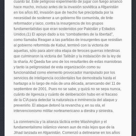
cuanto tal. Este peligroso experimento de jugar con fuego arrancó
hace mucho, incluso antes de la invasión soviética a Afganistán
en los años 80, invasión que de hecho fue precipitada por la
necesidad de sostener a un gobierno filo comunista, de tinte
reformador y laico, contra la insurgencia de los grupos
fundamentalistas que eran sostenidos por Pakistán y Estados
Unidos.(1) El apoyo dado a los “combatientes de la libertad”,
como llamaba Reagan a las partidas de insurgentes que resistían
al gobierno reformista de Kabul, terminó con la victoria de
aquellas, sólo para abrir otra etapa de feroces guerras intestinas
que culminaron la victoria del Talibán y la instalación de la ley de
la sharia. Al Qaeda fue uno de los resultantes de estas maniobras
y tanto la peligrosidad de esta organización como su
funcionalidad como elemento provocador manipulado por los
servicios de inteligencia occidentales fue demostrada hasta el
hartazgo a lo largo de más de una década, arrancando del 11 de
septiembre de 2001. Pues no se sabe, y quizá no se sepa nunca,
cuánto de ligereza y cuánto de deliberación hubo en el fracaso
de la CIA para detectar la naturaleza e inminencia del ataque y
prevenirlo. El ataque detonó la revancha y, en su ola, el
intervencionismo militar norteamericano a diestra y siniestra.
La connivencia y la alianza táctica entre Washington y el
fundamentalismo islámico vienen aun de más lejos que de la
Jihad lanzada en Afganistán. Comenzó a delinearse en los años