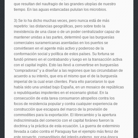
que resultan del naufragio de las grandes utopías de nuestro
tiempo. En las aguas estancadas pululan los microbios.
3) Se lo ha dicho muchas veces, pero nunca está de más
repetirlo: las distancias geográficas, pero sobre todo la
inexistencia de una clase o de un poder centralizador capaz de
mantener unidas a las partes, determinó que las burguesías
comerciales suramericanas asentadas en los puertos se
convirtiesen en el agente más activo y poderoso de la
conformación social y política de estos países. Su fortuna se
fundó primero en el contrabando y luego en la transacción activa
con el capital inglés. Esto las llevó a convertirse en burguesías
“compradoras” y a diseñar a las regiones que las circundaban de
acuerdo a su interés, que era el mismo que el de la burguesía
imperial de la cual eran clientes. Para ello parcelaron lo que
había sido una unidad bajo España, en un mosaico de repúblicas
o republiquetas impotentes en el escenario global. En la
consecución de esta tarea consumaron atropellos contra los
focos de resistencia popular y contra cualquier experiencia de
construcción que escapara del marco de la provisión de
commodities para la exportación. El librecambio y la apertura
indiscriminada del comercio con el capital foráneo fueron la
doctrina y la práctica de esta ecuación. La guerra de exterminio
llevada a cabo contra el Paraguay fue el ejemplo más feroz de
este proyecto, comanditario del interés externo, por esa época