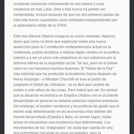
occidente conservan celosamente en sus manos y cuya
existencia en Irak, Libia, Siria o Irán nunca ha podido ser
comprobada, incluso después de que los dos primeros países de
esta lista fueron suprimidos como entidades independientes por
la aplanadora militar de la OTAN.
Este mes Barack Obama inaugura su nuevo mandato. Algunos
dicen que como no tiene que especular sobre una nueva
reelección pues la Constitución norteamericana actual no la
contempla, podría decidirse a realizar algún cambio en la política
exterior y a ser un poco más empeñoso en sus esfuerzos por la
reforma interna de la seguridad social. Tal vez, pero en el primer
rubro no nos hacemos muchas ilusiones. El “Nóbel de la Paz”
más belicista que ha producido la Academia Sueca después de
Henry Kissinger –a Winston Churchill se tuvo el pudor de
asignarle el Nóbel de Literatura-, no es fácil que cambie de
rumbo a esta altura de las cosas. Pero habrá que ver. Es verdad
que la situación económica en Estados Unidos y en el occidente
desarrollado en general no debería autorizar mayores aventuras.
Sin embargo, el modelo neoliberal y las políticas de ajuste que el
mismo está determinando en las economías más débiles del
mundo desarrollado (España e Italia, en primer lugar), hasta
ahora no encuentran una resistencia muy determinada. Los
movimientos de los “indignados” sin duda dan cuenta de una
disconformidad creciente en esas sociedades, pero la