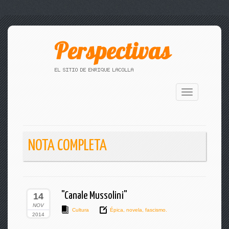
Toggle
navigation
NOTA COMPLETA
"Canale Mussolini"
14
NOV
Cultura
Épica
,
novela
,
fascismo.
2014