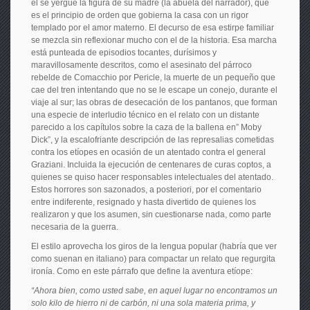
él se yergue la figura de su madre (la abuela del narrador), que
es el principio de orden que gobierna la casa con un rigor
templado por el amor materno. El decurso de esa estirpe familiar
se mezcla sin reflexionar mucho con el de la historia. Esa marcha
está punteada de episodios tocantes, durísimos y
maravillosamente descritos, como el asesinato del párroco
rebelde de Comacchio por Pericle, la muerte de un pequeño que
cae del tren intentando que no se le escape un conejo, durante el
viaje al sur; las obras de desecación de los pantanos, que forman
una especie de interludio técnico en el relato con un distante
parecido a los capítulos sobre la caza de la ballena en” Moby
Dick”, y la escalofriante descripción de las represalias cometidas
contra los etíopes en ocasión de un atentado contra el general
Graziani. Incluida la ejecución de centenares de curas coptos, a
quienes se quiso hacer responsables intelectuales del atentado.
Estos horrores son sazonados, a posteriori, por el comentario
entre indiferente, resignado y hasta divertido de quienes los
realizaron y que los asumen, sin cuestionarse nada, como parte
necesaria de la guerra.
El estilo aprovecha los giros de la lengua popular (habría que ver
como suenan en italiano) para compactar un relato que regurgita
ironía. Como en este párrafo que define la aventura etíope:
“Ahora bien, como usted sabe, en aquel lugar no encontramos un
solo kilo de hierro ni de carbón, ni una sola materia prima, y