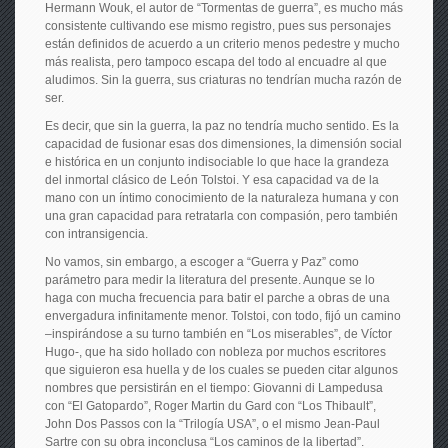
Hermann Wouk, el autor de “Tormentas de guerra”, es mucho más
consistente cultivando ese mismo registro, pues sus personajes
están definidos de acuerdo a un criterio menos pedestre y mucho
más realista, pero tampoco escapa del todo al encuadre al que
aludimos. Sin la guerra, sus criaturas no tendrían mucha razón de
ser.
Es decir, que sin la guerra, la paz no tendría mucho sentido. Es la
capacidad de fusionar esas dos dimensiones, la dimensión social
e histórica en un conjunto indisociable lo que hace la grandeza
del inmortal clásico de León Tolstoi. Y esa capacidad va de la
mano con un íntimo conocimiento de la naturaleza humana y con
una gran capacidad para retratarla con compasión, pero también
con intransigencia.
No vamos, sin embargo, a escoger a “Guerra y Paz” como
parámetro para medir la literatura del presente. Aunque se lo
haga con mucha frecuencia para batir el parche a obras de una
envergadura infinitamente menor. Tolstoi, con todo, fijó un camino
–inspirándose a su turno también en “Los miserables”, de Víctor
Hugo-, que ha sido hollado con nobleza por muchos escritores
que siguieron esa huella y de los cuales se pueden citar algunos
nombres que persistirán en el tiempo: Giovanni di Lampedusa
con “El Gatopardo”, Roger Martin du Gard con “Los Thibault”,
John Dos Passos con la “Trilogía USA”, o el mismo Jean-Paul
Sartre con su obra inconclusa “Los caminos de la libertad”.