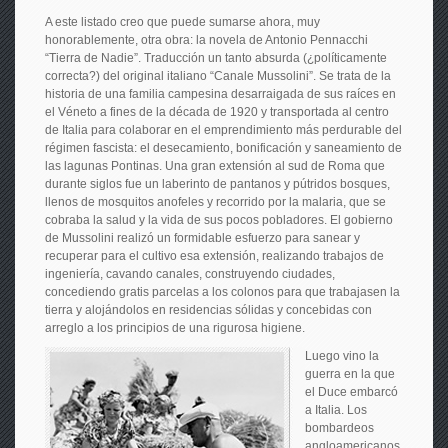
A este listado creo que puede sumarse ahora, muy
honorablemente, otra obra: la novela de Antonio Pennacchi
“Tierra de Nadie”. Traducción un tanto absurda (¿políticamente
correcta?) del original italiano “Canale Mussolini”. Se trata de la
historia de una familia campesina desarraigada de sus raíces en
el Véneto a fines de la década de 1920 y transportada al centro
de Italia para colaborar en el emprendimiento más perdurable del
régimen fascista: el desecamiento, bonificación y saneamiento de
las lagunas Pontinas. Una gran extensión al sud de Roma que
durante siglos fue un laberinto de pantanos y pútridos bosques,
llenos de mosquitos anofeles y recorrido por la malaria, que se
cobraba la salud y la vida de sus pocos pobladores. El gobierno
de Mussolini realizó un formidable esfuerzo para sanear y
recuperar para el cultivo esa extensión, realizando trabajos de
ingeniería, cavando canales, construyendo ciudades,
concediendo gratis parcelas a los colonos para que trabajasen la
tierra y alojándolos en residencias sólidas y concebidas con
arreglo a los principios de una rigurosa higiene.
Luego vino la
guerra en la que
el Duce embarcó
a Italia. Los
bombardeos
angloamericanos