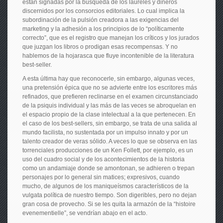
están signadas por la búsqueda de los laureles y dineros
discernidos por los consorcios editoriales. Lo cual implica la
subordinación de la pulsión creadora a las exigencias del
marketing y la adhesión a los principios de lo “políticamente
correcto”, que es el registro que manejan los críticos y los jurados
que juzgan los libros o prodigan esas recompensas. Y no
hablemos de la hojarasca que fluye incontenible de la literatura
best-seller.
A esta última hay que reconocerle, sin embargo, algunas veces,
una pretensión épica que no se advierte entre los escritores más
refinados, que prefieren reclinarse en el examen circunstanciado
de la psiquis individual y las más de las veces se abroquelan en
el espacio propio de la clase intelectual a la que pertenecen. En
el caso de los best-sellers, sin embargo, se trata de una salida al
mundo facilista, no sustentada por un impulso innato y por un
talento creador de veras sólido. A veces lo que se observa en las
torrenciales producciones de un Ken Follett, por ejemplo, es un
uso del cuadro social y de los acontecimientos de la historia
como un andamiaje donde se amontonan, se adhieren o trepan
personajes por lo general sin matices; expresivos, cuando
mucho, de algunos de los maniqueísmos característicos de la
vulgata política de nuestro tiempo. Son digeribles, pero no dejan
gran cosa de provecho. Si se les quita la armazón de la “histoire
evenementielle”, se vendrían abajo en el acto.