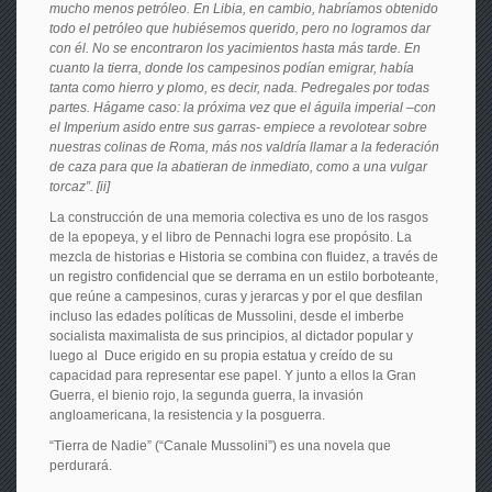
mucho menos petróleo. En Libia, en cambio, habríamos obtenido
todo el petróleo que hubiésemos querido, pero no logramos dar
con él. No se encontraron los yacimientos hasta más tarde. En
cuanto la tierra, donde los campesinos podían emigrar, había
tanta como hierro y plomo, es decir, nada. Pedregales por todas
partes. Hágame caso: la próxima vez que el águila imperial –con
el Imperium asido entre sus garras- empiece a revolotear sobre
nuestras colinas de Roma, más nos valdría llamar a la federación
de caza para que la abatieran de inmediato, como a una vulgar
torcaz”. [ii]
La construcción de una memoria colectiva es uno de los rasgos
de la epopeya, y el libro de Pennachi logra ese propósito. La
mezcla de historias e Historia se combina con fluidez, a través de
un registro confidencial que se derrama en un estilo borboteante,
que reúne a campesinos, curas y jerarcas y por el que desfilan
incluso las edades políticas de Mussolini, desde el imberbe
socialista maximalista de sus principios, al dictador popular y
luego al Duce erigido en su propia estatua y creído de su
capacidad para representar ese papel. Y junto a ellos la Gran
Guerra, el bienio rojo, la segunda guerra, la invasión
angloamericana, la resistencia y la posguerra.
“Tierra de Nadie” (“Canale Mussolini”) es una novela que
perdurará.