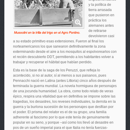
y la política de
tierra arrasada
que pusieron en
práctica los
alemanes antes
de retirarse
devolvieron casi
a su estado primitivo esas extensiones. Fueron al final los
norteamericanos los que sanearon definitivamente la zona
exterminando desde el aire a los mosquitos al espolvorearlos con
el recién descubierto DDT, permitiendo a los habitantes volver a
trabajar y recuperar el hábitat que habían perdido.
Esta es la base de la saga de los Peruzzi, que refleja lo
acontecido, si no al autor, sí al menos a sus paisanos, pues
Pennacchi nació en Latina (antes Littoria) cinco años después de
terminada la guerra mundial. La novela hormiguea de personajes
de una jocunda humanidad. La obra, como todo relato de veras
épico, respira una vitalidad que en definitiva se impone sobre las
tragedias, los desastres, los reveses individuales, la derrota en la
guerra y la burlona sucesión de los personajes que desfilan por
el poder. El prisma del relator es el de su grupo, una familia
adherente al fascismo por lo que este tenía de genuinamente
popular en su seno, y porque –así como los llevó al desastre en
pos de un sueño imperial para el que Italia no tenía fuerzas-