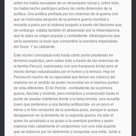
antes los había rescatado de un desamparo social y, sobre todo,
los había hecho partícipes activos de cierta dimensión de la
política. Una política preñada por los síntomas de la guerra civil
que se insinuaba después de la primera guerra mundial y
resuelta a palos por el sistema burgués a través del fascismo que,
sin embargo, estaba también él atravesado por la intransigencia
que le daba su origen popular y combatiente. Intransigencia que
sería asimismo la base que consentiría la aventura imperialista
del Duce. Y su catástrofe.
Este núcleo conceptual está hasta cierto punto planteado en
términos explícitos, pero sobre todo a través de las vivencias de
la familia Peruzzi, expresadas con una franqueza brutal pero al
mismo tiempo naturalizadas por el humor y la ternura. Hay en
Pennacchi mucho de la capacidad que tienen los clásicos del
realismo en el sentido de poder reconciliar en sí mismos puntos
de vista diferentes. El tío Pericle –combatiente de la primera
guerra, fascista y violento, pero romántico y enamorado hasta el
punto de quedar indefenso frente a la bella Armida, una resuelta
joven que pertenece a una familia antifascista- es un poco el
héroe y el hilo conductor de la aventura pues, aunque le quepa
desaparecer en la tormenta de la segunda guerra, ha sido él
quien ha arrastrado a su grupo a la aventura pontina y quien
expresa más cabalmente el compromiso con una vida pujante
que se esfuerza por no detenerse y conquistar una meta. Junto a