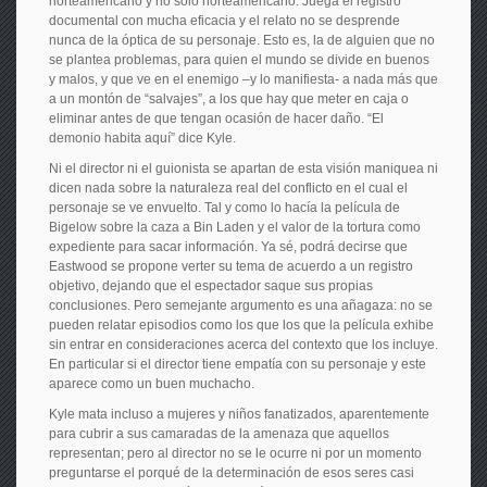
norteamericano y no sólo norteamericano. Juega el registro
documental con mucha eficacia y el relato no se desprende
nunca de la óptica de su personaje. Esto es, la de alguien que no
se plantea problemas, para quien el mundo se divide en buenos
y malos, y que ve en el enemigo –y lo manifiesta- a nada más que
a un montón de “salvajes”, a los que hay que meter en caja o
eliminar antes de que tengan ocasión de hacer daño. “El
demonio habita aquí” dice Kyle.
Ni el director ni el guionista se apartan de esta visión maniquea ni
dicen nada sobre la naturaleza real del conflicto en el cual el
personaje se ve envuelto. Tal y como lo hacía la película de
Bigelow sobre la caza a Bin Laden y el valor de la tortura como
expediente para sacar información. Ya sé, podrá decirse que
Eastwood se propone verter su tema de acuerdo a un registro
objetivo, dejando que el espectador saque sus propias
conclusiones. Pero semejante argumento es una añagaza: no se
pueden relatar episodios como los que los que la película exhibe
sin entrar en consideraciones acerca del contexto que los incluye.
En particular si el director tiene empatía con su personaje y este
aparece como un buen muchacho.
Kyle mata incluso a mujeres y niños fanatizados, aparentemente
para cubrir a sus camaradas de la amenaza que aquellos
representan; pero al director no se le ocurre ni por un momento
preguntarse el porqué de la determinación de esos seres casi