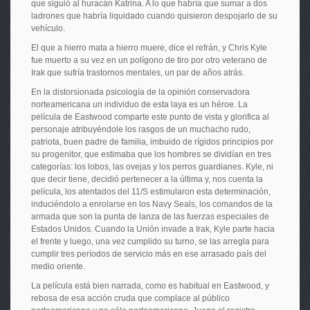
que siguió al huracán Katrina. A lo que habría que sumar a dos
ladrones que habría liquidado cuando quisieron despojarlo de su
vehículo.
El que a hierro mata a hierro muere, dice el refrán, y Chris Kyle
fue muerto a su vez en un polígono de tiro por otro veterano de
Irak que sufría trastornos mentales, un par de años atrás.
En la distorsionada psicología de la opinión conservadora
norteamericana un individuo de esta laya es un héroe. La
película de Eastwood comparte este punto de vista y glorifica al
personaje atribuyéndole los rasgos de un muchacho rudo,
patriota, buen padre de familia, imbuido de rígidos principios por
su progenitor, que estimaba que los hombres se dividían en tres
categorías: los lobos, las ovejas y los perros guardianes. Kyle, ni
que decir tiene, decidió pertenecer a la última y, nos cuenta la
película, los atentados del 11/S estimularon esta determinación,
induciéndolo a enrolarse en los Navy Seals, los comandos de la
armada que son la punta de lanza de las fuerzas especiales de
Estados Unidos. Cuando la Unión invade a Irak, Kyle parte hacia
el frente y luego, una vez cumplido su turno, se las arregla para
cumplir tres períodos de servicio más en ese arrasado país del
medio oriente.
La película está bien narrada, como es habitual en Eastwood, y
rebosa de esa acción cruda que complace al público