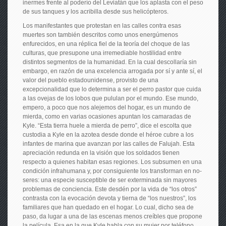
inermes frente al poderío del Leviatán que los aplasta con el peso
de sus tanques y los acribilla desde sus helicópteros.
Los manifestantes que protestan en las calles contra esas
muertes son también descritos como unos energúmenos
enfurecidos, en una réplica fiel de la teoría del choque de las
culturas, que presupone una irremediable hostilidad entre
distintos segmentos de la humanidad. En la cual descollaría sin
embargo, en razón de una excelencia arrogada por sí y ante sí, el
valor del pueblo estadounidense, provisto de una
excepcionalidad que lo determina a ser el perro pastor que cuida
a las ovejas de los lobos que pululan por el mundo. Ese mundo,
empero, a poco que nos alejemos del hogar, es un mundo de
mierda, como en varias ocasiones apuntan los camaradas de
Kyle. “Esta tierra huele a mierda de perro”, dice el escolta que
custodia a Kyle en la azotea desde donde el héroe cubre a los
infantes de marina que avanzan por las calles de Falujah. Esta
apreciación redunda en la visión que los soldados tienen
respecto a quienes habitan esas regiones. Los subsumen en una
condición infrahumana y, por consiguiente los transforman en no-
seres: una especie susceptible de ser exterminada sin mayores
problemas de conciencia. Este desdén por la vida de “los otros”
contrasta con la evocación devota y tierna de “los nuestros”, los
familiares que han quedado en el hogar. Lo cual, dicho sea de
paso, da lugar a una de las escenas menos creíbles que propone
la película. Esa en la que Kyle habla con su mujer por teléfono