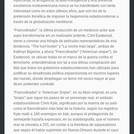
hipocresía, la arrogancia, la auto-indulgencia y una presunta
excelencia norteamericana nunca se ha manifestado con tanta
intensidad como en estos últimos años, que son los de la
pretensión frenética de imponer la hegemonía estadounidense a
través de la globalización neoliberal.
“Francotirador”, la última producción de un mediocre actor que
supo transformarse en un realizador potente, Clint Eastwood,
viene a coronar una trilogía de películas representativas de esa
tendencia. “The hurt locker” y “La noche más larga”, ambas de
Kathryn Bigelow, y ahora “Francotirador” (“American sniper”), de
Eastwood, se ubican todas en el marco de la guerra contra el
terrorismo, entendiéndose por tal a esa difusa conspiración del
Mal que todos los gobiernos estadounidenses han utilizado para
justificar su desaforada política expansionista en muchos lugares
del mundo, donde despliegan un terror mil veces mayor al que
dicen pretender combatir.
“Francotirador” o “American Sniper”, en su título original, es una
“biopic” que sigue los pasos de un personaje real, el soldado
estadounidense Chris Kyle, significado por la marina de su país
como el francotirador más letal de la historia: según los registros
Kyle mató a 160 enemigos en Irak, aunque el protagonista de
semejante hazaña expresara, en su autobiografía, que el número
real se elevaba a 255, sin contar a la treintena de saqueadores
que según él había suprimido en Nueva Orleans durante el caos