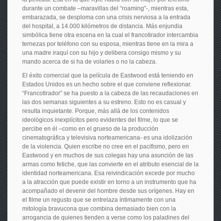
durante un combate –maravillas del “roaming”-, mientras esta,
embarazada, se desploma con una crisis nerviosa a la entrada
del hospital, a 14.000 kilómetros de distancia. Más enjundia
simbólica tiene otra escena en la cual el francotirador intercambia
ternezas por teléfono con su esposa, mientras tiene en la mira a
una madre iraquí con su hijo y delibera consigo mismo y su
mando acerca de si ha de volarles o no la cabeza.
El éxito comercial que la película de Eastwood está teniendo en
Estados Unidos es un hecho sobre el que conviene reflexionar.
“Francotirador” se ha puesto a la cabeza de las recaudaciones en
las dos semanas siguientes a su estreno. Esto no es casual y
resulta inquietante. Porque, más allá de los contenidos
ideológicos inexplícitos pero evidentes del filme, lo que se
percibe en él –como en el grueso de la producción
cinematográfica y televisiva norteamericana- es una idolización
de la violencia. Quien escribe no cree en el pacifismo, pero en
Eastwood y en muchos de sus colegas hay una asunción de las
armas como fetiche, que las convierte en el atributo esencial de la
identidad norteamericana. Esa reivindicación excede por mucho
a la atracción que puede existir en torno a un instrumento que ha
acompañado el devenir del hombre desde sus orígenes. Hay en
el filme un regusto que se entrelaza íntimamente con una
mitología bravucona que combina demasiado bien con la
arrogancia de quienes tienden a verse como los paladines del