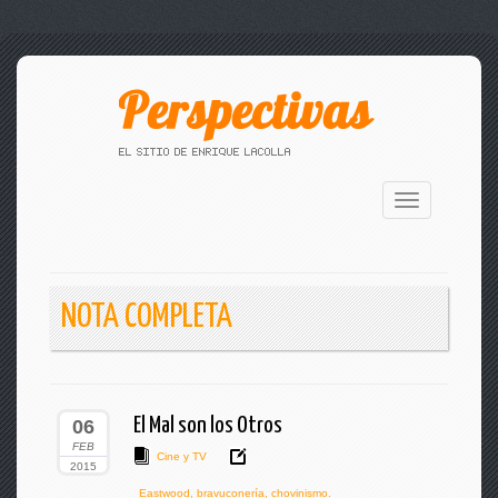
Toggle
navigation
NOTA COMPLETA
El Mal son los Otros
06
FEB
Cine y TV
2015
Eastwood
,
bravuconería
,
chovinismo.