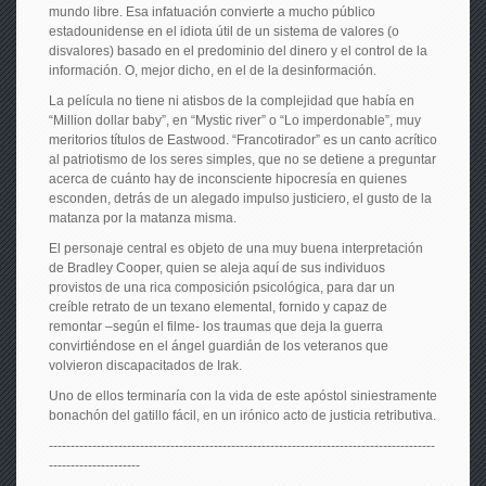
mundo libre. Esa infatuación convierte a mucho público
estadounidense en el idiota útil de un sistema de valores (o
disvalores) basado en el predominio del dinero y el control de la
información. O, mejor dicho, en el de la desinformación.
La película no tiene ni atisbos de la complejidad que había en
“Million dollar baby”, en “Mystic river” o “Lo imperdonable”, muy
meritorios títulos de Eastwood. “Francotirador” es un canto acrítico
al patriotismo de los seres simples, que no se detiene a preguntar
acerca de cuánto hay de inconsciente hipocresía en quienes
esconden, detrás de un alegado impulso justiciero, el gusto de la
matanza por la matanza misma.
El personaje central es objeto de una muy buena interpretación
de Bradley Cooper, quien se aleja aquí de sus individuos
provistos de una rica composición psicológica, para dar un
creíble retrato de un texano elemental, fornido y capaz de
remontar –según el filme- los traumas que deja la guerra
convirtiéndose en el ángel guardián de los veteranos que
volvieron discapacitados de Irak.
Uno de ellos terminaría con la vida de este apóstol siniestramente
bonachón del gatillo fácil, en un irónico acto de justicia retributiva.
-----------------------------------------------------------------------------------------
---------------------