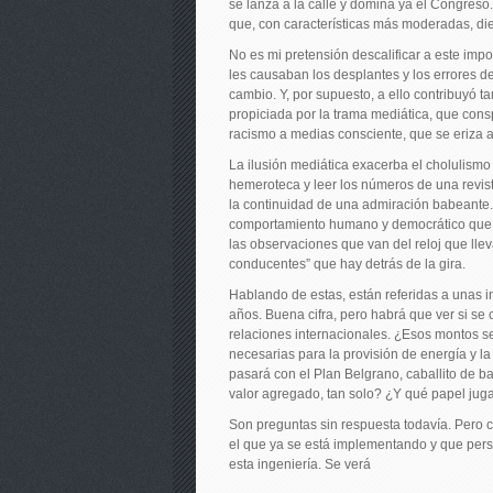
se lanza a la calle y domina ya el Congreso
que, con características más moderadas, die
No es mi pretensión descalificar a este impo
les causaban los desplantes y los errores de
cambio. Y, por supuesto, a ello contribuyó ta
propiciada por la trama mediática, que cons
racismo a medias consciente, que se eriza 
La ilusión mediática exacerba el cholulismo
hemeroteca y leer los números de una revista
la continuidad de una admiración babeante. 
comportamiento humano y democrático que h
las observaciones que van del reloj que llev
conducentes” que hay detrás de la gira.
Hablando de estas, están referidas a unas 
años. Buena cifra, pero habrá que ver si se 
relaciones internacionales. ¿Esos montos s
necesarias para la provisión de energía y l
pasará con el Plan Belgrano, caballito de ba
valor agregado, tan solo? ¿Y qué papel juga
Son preguntas sin respuesta todavía. Pero c
el que ya se está implementando y que perso
esta ingeniería. Se verá