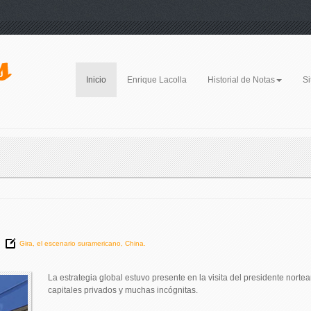
(current)
Inicio
Enrique Lacolla
Historial de Notas
S
Gira
,
el escenario suramericano
,
China.
La estrategia global estuvo presente en la visita del presidente nor
capitales privados y muchas incógnitas.