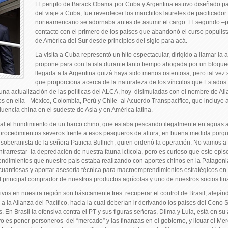
El periplo de Barack Obama por Cuba y Argentina estuvo diseñado para
del viaje a Cuba, fue reverdecer los marchitos laureles de pacificador
norteamericano se adornaba antes de asumir el cargo. El segundo –p
contacto con el primero de los países que abandonó el curso populista
de América del Sur desde principios del siglo para acá.
La visita a Cuba representó un hito espectacular, dirigido a llamar l
propone para con la isla durante tanto tiempo ahogada por un bloque
llegada a la Argentina quizá haya sido menos ostentosa, pero tal vez 
que proporciona acerca de la naturaleza de los vínculos que Estado
 una actualización de las políticas del ALCA, hoy disimuladas con el nombre de Ali
dos en ella –México, Colombia, Perú y Chile- al Acuerdo Transpacífico, que incluye 
luencia china en el sudeste de Asia y en América latina.
al el hundimiento de un barco chino, que estaba pescando ilegalmente en aguas a
r procedimientos severos frente a esos pesqueros de altura, en buena medida porq
 soberanista de la señora Patricia Bullrich, quien ordenó la operación. No vamos a 
arrestar la depredación de nuestra fauna ictícola, pero es curioso que este epis
endimientos que nuestro país estaba realizando con aportes chinos en la Patagonia,
cuantiosas y aportar asesoría técnica para macroemprendimientos estratégicos en e
l principal comprador de nuestros productos agrícolas y uno de nuestros socios fin
os en nuestra región son básicamente tres: recuperar el control de Brasil, aleján
 a la Alianza del Pacífico, hacia la cual deberían ir derivando los países del Cono 
 En Brasil la ofensiva contra el PT y sus figuras señeras, Dilma y Lula, está en s
vo es poner personeros del “mercado” y las finanzas en el gobierno, y licuar el Me