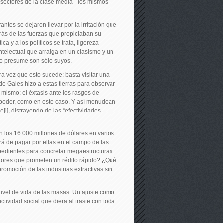
s sectores de la clase media –los mismos
ntes se dejaron llevar por la irritación que
trás de las fuerzas que propiciaban su
a y a los políticos se trata, ligereza
ntelectual que arraiga en un clasismo y un
eo presume son sólo suyos.
ra vez que esto sucede: basta visitar una
de Gales hizo a estas tierras para observar
 mismo: el éxtasis ante los rasgos de
rpoder, como en este caso. Y así menudean
[i], distrayendo de las “efectividades
 los 16.000 millones de dólares en varios
brá de pagar por ellas en el campo de las
pedientes para concretar megaestructuras
ectores que prometen un rédito rápido? ¿Qué
romoción de las industrias extractivas sin
nivel de vida de las masas. Un ajuste como
ividad social que diera al traste con toda