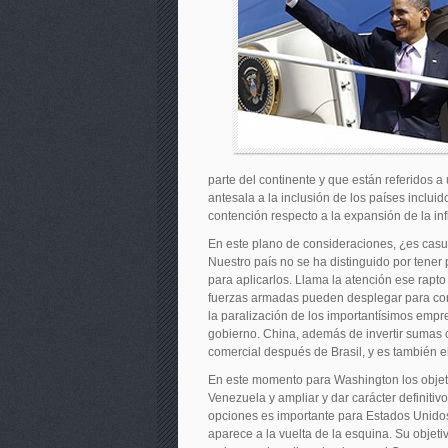
parte del continente y que están referidos a
antesala a la inclusión de los países inclui
contención respecto a la expansión de la inf
En este plano de consideraciones, ¿es casu
Nuestro país no se ha distinguido por tene
para aplicarlos. Llama la atención ese rapto
fuerzas armadas pueden desplegar para contr
la paralización de los importantísimos empr
gobierno. China, además de invertir sumas 
comercial después de Brasil, y es también e
En este momento para Washington los objetiv
Venezuela y ampliar y dar carácter definitivo
opciones es importante para Estados Unidos.
aparece a la vuelta de la esquina. Su objeti