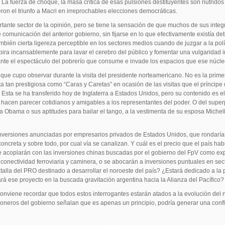
. La fuerza de choque, la masa crítica de esas pulsiones destituyentes son nutrido
ron el triunfo a Macri en irreprochables elecciones democráticas.
rtante sector de la opinión, pero se tiene la sensación de que muchos de sus integra
 comunicación del anterior gobierno, sin fijarse en lo que efectivamente existía de
mbién cierta ligereza perceptible en los sectores medios cuando de juzgar a la polític
pira incansablemente para lavar el cerebro del público y fomentar una vulgaridad i
ante el espectáculo del pobrerío que consume e invade los espacios que ese núcl
 que cupo observar durante la visita del presidente norteamericano. No es la prime
 tan prestigiosa como “Caras y Caretas” en ocasión de las visitas que el príncipe 
Esta se ha transferido hoy de Inglaterra a Estados Unidos, pero su contenido es el
acen parecer cotidianos y amigables a los representantes del poder. O del supe
a Obama o sus aptitudes para bailar el tango, a la vestimenta de su esposa Michelle
inversiones anunciadas por empresarios privados de Estados Unidos, que rondarían
concreta y sobre todo, por cual vía se canalizan. Y cuál es el precio que el país ha
e acoplarán con las inversiones chinas buscadas por el gobierno del FpV como ex
a conectividad ferroviaria y caminera, o se abocarán a inversiones puntuales en s
talla del PRO destinado a desarrollar el noroeste del país? ¿Estará dedicado a la p
rá ese proyecto en la buscada gravitación argentina hacia la Alianza del Pacífico?
onviene recordar que todos estos interrogantes estarán atados a la evolución del 
neros del gobierno señalan que es apenas un principio, podría generar una conflict