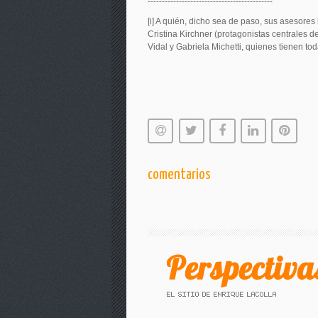
--------------------------------------------
[i] A quién, dicho sea de paso, sus asesores 
Cristina Kirchner (protagonistas centrales d
Vidal y Gabriela Michetti, quienes tienen to
comentarios