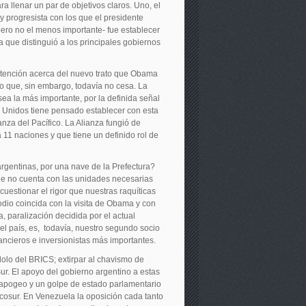
 llenar un par de objetivos claros. Uno, el
 y progresista con los que el presidente
ero no el menos importante- fue establecer
 que distinguió a los principales gobiernos
a atención acerca del nuevo trato que Obama
o que, sin embargo, todavía no cesa. La
sea la más importante, por la definida señal
s Unidos tiene pensado establecer con esta
anza del Pacífico. La Alianza fungió de
a 11 naciones y que tiene un definido rol de
rgentinas, por una nave de la Prefectura?
ue no cuenta con las unidades necesarias
cuestionar el rigor que nuestras raquíticas
odio coincida con la visita de Obama y con
 paralización decidida por el actual
l país, es, todavía, nuestro segundo socio
ancieros e inversionistas más importantes.
dolo del BRICS; extirpar al chavismo de
Sur. El apoyo del gobierno argentino a estas
u apogeo y un golpe de estado parlamentario
rcosur. En Venezuela la oposición cada tanto