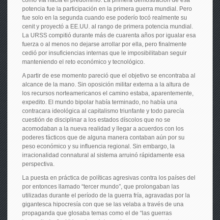
como vía hacia el predominio. La primera demostración de esa
potencia fue la participación en la primera guerra mundial. Pero
fue solo en la segunda cuando ese poderío tocó realmente su
cenit y proyectó a EE.UU. al rango de primera potencia mundial.
La URSS compitió durante más de cuarenta años por igualar esa
fuerza o al menos no dejarse arrollar por ella, pero finalmente
cedió por insuficiencias internas que le imposibilitaban seguir
manteniendo el reto económico y tecnológico.
A partir de ese momento pareció que el objetivo se encontraba al
alcance de la mano. Sin oposición militar externa a la altura de
los recursos norteamericanos el camino estaba, aparentemente,
expedito. El mundo bipolar había terminado, no había una
contracara ideológica al capitalismo triunfante y todo parecía
cuestión de disciplinar a los estados díscolos que no se
acomodaban a la nueva realidad y llegar a acuerdos con los
poderes fácticos que de alguna manera contaban aún por su
peso económico y su influencia regional. Sin embargo, la
irracionalidad connatural al sistema arruinó rápidamente esa
perspectiva.
La puesta en práctica de políticas agresivas contra los países del
por entonces llamado “tercer mundo”, que prolongaban las
utilizadas durante el período de la guerra fría, agravadas por la
gigantesca hipocresía con que se las velaba a través de una
propaganda que glosaba temas como el de “las guerras