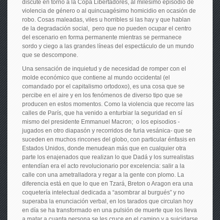
discute en torno a la Copa Libertadores, al milésimo episodio de
violencia de género o al quincuagésimo homicidio en ocasión de
robo. Cosas maleadas, viles u horribles si las hay y que hablan
de la degradación social, pero que no pueden ocupar el centro
del escenario en forma permanente mientras se permanece
sordo y ciego a las grandes líneas del espectáculo de un mundo
que se descompone.
Una sensación de inquietud y de necesidad de romper con el
molde económico que contiene al mundo occidental (el
comandado por el capitalismo ortodoxo), es una cosa que se
percibe en el aire y en los fenómenos de diverso tipo que se
producen en estos momentos. Como la violencia que recorre las
calles de París, que ha venido a enturbiar la seguridad en sí
mismo del presidente Emmanuel Macron; o los episodios -
jugados en otro diapasón y recorridos de furia vesánica- que se
suceden en muchos rincones del globo, con particular énfasis en
Estados Unidos, donde menudean más que en cualquier otra
parte los enajenados que realizan lo que Dadá y los surrealistas
entendían era el acto revolucionario por excelencia: salir a la
calle con una ametralladora y regar a la gente con plomo. La
diferencia está en que lo que en Tzará, Breton o Aragon era una
coquetería intelectual dedicada a “asombrar al burgués” y no
superaba la enunciación verbal, en los tarados que circulan hoy
en día se ha transformado en una pulsión de muerte que los lleva
a matar a cuanta persona se les cruce en el camino y a suicidarse