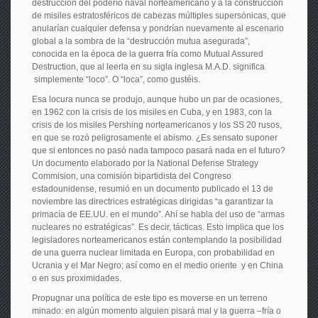
destrucción del poderío naval norteamericano y a la construcción
de misiles estratosféricos de cabezas múltiples supersónicas, que
anularían cualquier defensa y pondrían nuevamente al escenario
global a la sombra de la “destrucción mutua asegurada”,
conocida en la época de la guerra fría como Mutual Assured
Destruction, que al leerla en su sigla inglesa M.A.D. significa
simplemente “loco”. O “loca”, como gustéis.
Esa locura nunca se produjo, aunque hubo un par de ocasiones,
en 1962 con la crisis de los misiles en Cuba, y en 1983, con la
crisis de los misiles Pershing norteamericanos y los SS 20 rusos,
en que se rozó peligrosamente el abismo. ¿Es sensato suponer
que si entonces no pasó nada tampoco pasará nada en el futuro?
Un documento elaborado por la National Defense Strategy
Commision, una comisión bipartidista del Congreso
estadounidense, resumió en un documento publicado el 13 de
noviembre las directrices estratégicas dirigidas “a garantizar la
primacía de EE.UU. en el mundo”. Ahí se habla del uso de “armas
nucleares no estratégicas”. Es decir, tácticas. Esto implica que los
legisladores norteamericanos están contemplando la posibilidad
de una guerra nuclear limitada en Europa, con probabilidad en
Ucrania y el Mar Negro; así como en el medio oriente y en China
o en sus proximidades.
Propugnar una política de este tipo es moverse en un terreno
minado: en algún momento alguien pisará mal y la guerra –fría o