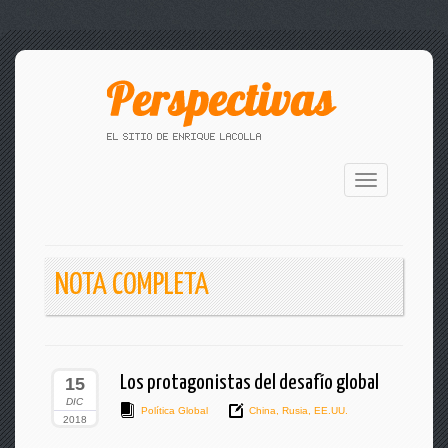
Toggle
navigation
NOTA COMPLETA
Los protagonistas del desafío global
15
DIC
Política Global
China
,
Rusia
,
EE.UU.
2018