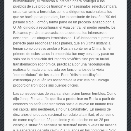
humanitarias”, el “derecho a intervenir para proteger a los
pueblos de sus propios tiranos” y los “asesinatos selectivos” para
erradicar tanto a terroristas como a dirigentes nacionales a los
que se hacía pasar por tales, fue la constante de los años ’90 del
pasado siglo. Formó y forma parte de un proceso lanzado por la
OTAN dirigido a reconfigurar el Asia central, el medio oriente, los
Balcanes y el área caucásica de acuerdo a los intereses de
occidente. Los ataques terroristas del 11/S brindaron el pretexto
perfecto para redondear esos planes, que en última instancia
tenían como objetivo anular a Rusia y contener a China. En el
primero de estos casos la embestida fue muy pesada y pasó no
sólo por la disolución del imperio soviético sino por su brutal
transformación económica, practicada por una neoburguesía
mafiosa formada o amparada por funcionarios de la vieja
“nomenklatura”, de los cuales Boris Yeltsin constituyó el
estereotipo y a quién los asesores de la escuela de Chicago
proporcionaron todos sus buenos oficios.
Las consecuencias de esa transformación fueron terribles. Como
dijo Josep Fontana, “lo que iba a producirse en Rusia a partir de
entonces no sería una transición hacia el nuevo un mundo feliz
del capitalismo neoliberal, sino una catástrofe”. En menos de
diez años el producto nacional se redujo a la mitad, el consumo
de carne cayó en un 23 por ciento y el de leche en un 28 por
ciento; la situación sanitaria se deterioró hasta niveles de miseria
y la esperanza de vida cayó 64 a 58 años en los hombres.[i] Sólo