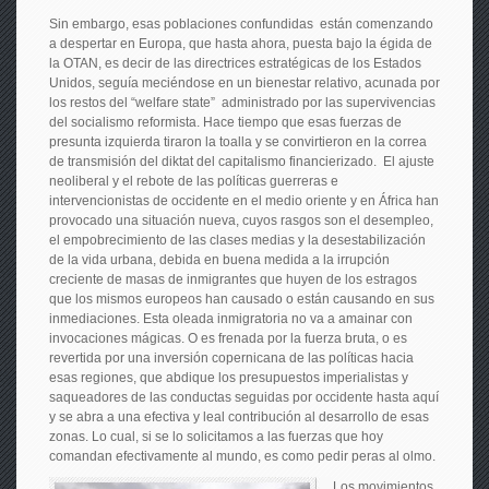
Sin embargo, esas poblaciones confundidas están comenzando
a despertar en Europa, que hasta ahora, puesta bajo la égida de
la OTAN, es decir de las directrices estratégicas de los Estados
Unidos, seguía meciéndose en un bienestar relativo, acunada por
los restos del “welfare state” administrado por las supervivencias
del socialismo reformista. Hace tiempo que esas fuerzas de
presunta izquierda tiraron la toalla y se convirtieron en la correa
de transmisión del diktat del capitalismo financierizado. El ajuste
neoliberal y el rebote de las políticas guerreras e
intervencionistas de occidente en el medio oriente y en África han
provocado una situación nueva, cuyos rasgos son el desempleo,
el empobrecimiento de las clases medias y la desestabilización
de la vida urbana, debida en buena medida a la irrupción
creciente de masas de inmigrantes que huyen de los estragos
que los mismos europeos han causado o están causando en sus
inmediaciones. Esta oleada inmigratoria no va a amainar con
invocaciones mágicas. O es frenada por la fuerza bruta, o es
revertida por una inversión copernicana de las políticas hacia
esas regiones, que abdique los presupuestos imperialistas y
saqueadores de las conductas seguidas por occidente hasta aquí
y se abra a una efectiva y leal contribución al desarrollo de esas
zonas. Lo cual, si se lo solicitamos a las fuerzas que hoy
comandan efectivamente al mundo, es como pedir peras al olmo.
Los movimientos