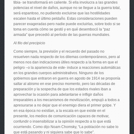
tibia- se transformará en caliente. Si ella involucra a las grandes
potencias el nivel de daños, aunque no se llegue a la guerra total,
será espantoso, no pudiendo excluirse que las hostilidades
escalen hasta el último peldaño. Estas consideraciones pueden
parecer exageradas pero nadie puede excluirlas, sobre todo si se
toma en cuenta cómo se gestó y en qué desembocó la “paz
armada” que precedió al período de las guerras mundiales.
Al filo del precipicio
Como siempre, la previsión y el recuerdo del pasado no
resuelven nada respecto de los dilemas contemporáneos, pero al
menos nos dan indicaciones útiles respecto a la forma en que el
peligro –o la apariencia de este- induce a reacciones automáticas
en los grandes cuerpos administrativos. Ninguno de los
gobiernos que entraron en guerra en agosto de 1914 se proponía
saltar al abismo en ese preciso momento, pero las décadas de
preparación y la sospecha de que los estados rivales iban a
aprovechar la ocasión para adelantarse e infligir daños
irreparables a los mecanismos de movilización, empujó a todos a
apresurarse a no dejar que el enemigo diera el primer golpe. Y
en esa época no existían, a la escala en que existe en el
presente, los medios de comunicación capaces de motivar,
confundir o insensibilizar a la opinión respecto a lo que está
ocurriendo. Como dijo Noam Chomsky, “La población no sabe lo
que está pasando y ni siquiera sabe que lo sabe”.