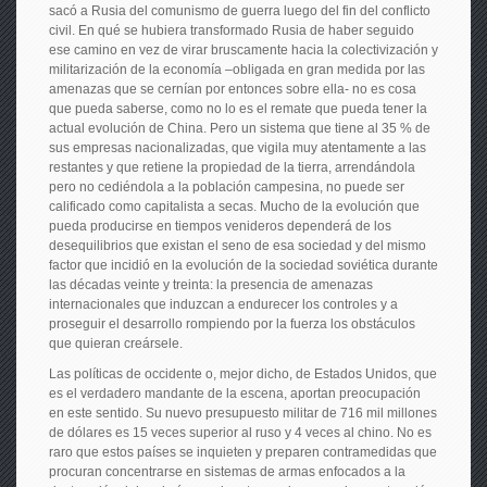
sacó a Rusia del comunismo de guerra luego del fin del conflicto
civil. En qué se hubiera transformado Rusia de haber seguido
ese camino en vez de virar bruscamente hacia la colectivización y
militarización de la economía –obligada en gran medida por las
amenazas que se cernían por entonces sobre ella- no es cosa
que pueda saberse, como no lo es el remate que pueda tener la
actual evolución de China. Pero un sistema que tiene al 35 % de
sus empresas nacionalizadas, que vigila muy atentamente a las
restantes y que retiene la propiedad de la tierra, arrendándola
pero no cediéndola a la población campesina, no puede ser
calificado como capitalista a secas. Mucho de la evolución que
pueda producirse en tiempos venideros dependerá de los
desequilibrios que existan el seno de esa sociedad y del mismo
factor que incidió en la evolución de la sociedad soviética durante
las décadas veinte y treinta: la presencia de amenazas
internacionales que induzcan a endurecer los controles y a
proseguir el desarrollo rompiendo por la fuerza los obstáculos
que quieran creársele.
Las políticas de occidente o, mejor dicho, de Estados Unidos, que
es el verdadero mandante de la escena, aportan preocupación
en este sentido. Su nuevo presupuesto militar de 716 mil millones
de dólares es 15 veces superior al ruso y 4 veces al chino. No es
raro que estos países se inquieten y preparen contramedidas que
procuran concentrarse en sistemas de armas enfocados a la