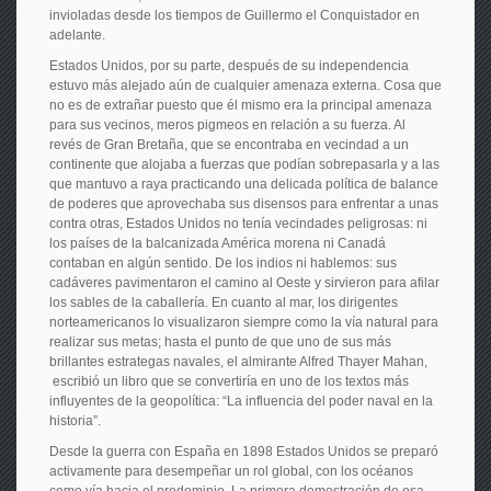
invioladas desde los tiempos de Guillermo el Conquistador en
adelante.
Estados Unidos, por su parte, después de su independencia
estuvo más alejado aún de cualquier amenaza externa. Cosa que
no es de extrañar puesto que él mismo era la principal amenaza
para sus vecinos, meros pigmeos en relación a su fuerza. Al
revés de Gran Bretaña, que se encontraba en vecindad a un
continente que alojaba a fuerzas que podían sobrepasarla y a las
que mantuvo a raya practicando una delicada política de balance
de poderes que aprovechaba sus disensos para enfrentar a unas
contra otras, Estados Unidos no tenía vecindades peligrosas: ni
los países de la balcanizada América morena ni Canadá
contaban en algún sentido. De los indios ni hablemos: sus
cadáveres pavimentaron el camino al Oeste y sirvieron para afilar
los sables de la caballería. En cuanto al mar, los dirigentes
norteamericanos lo visualizaron siempre como la vía natural para
realizar sus metas; hasta el punto de que uno de sus más
brillantes estrategas navales, el almirante Alfred Thayer Mahan,
escribió un libro que se convertiría en uno de los textos más
influyentes de la geopolítica: “La influencia del poder naval en la
historia”.
Desde la guerra con España en 1898 Estados Unidos se preparó
activamente para desempeñar un rol global, con los océanos