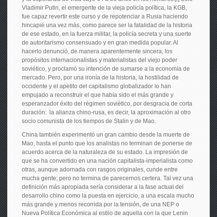
Vladimir Putin, el emergente de la vieja policía política, la KGB,
fue capaz revertir este curso y de repotenciar a Rusia haciendo
hincapié una vez más, como parece ser la fatalidad de la historia
de ese estado, en la fuerza militar, la policía secreta y una suerte
de autoritarismo consensuado y en gran medida popular. Al
hacerlo denunció, de manera aparentemente sincera, los
propósitos internacionalistas y materialistas del viejo poder
soviético, y proclamó su intención de sumarse a la economía de
mercado. Pero, por una ironía de la historia, la hostilidad de
occidente y el apetito del capitalismo globalizador lo han
empujado a reconstruir el que había sido el más grande y
esperanzador éxito del régimen soviético, por desgracia de corta
duración: la alianza chino-rusa, es decir, la aproximación al otro
socio comunista de los tiempos de Stalin y de Mao.
China también experimentó un gran cambio desde la muerte de
Mao, hasta el punto que los analistas no terminan de ponerse de
acuerdo acerca de la naturaleza de su estado. La impresión de
que se ha convertido en una nación capitalista-imperialista como
otras, aunque adornada con rasgos originales, cunde entre
mucha gente; pero no termina de parecernos certera. Tal vez una
definición más apropiada sería considerar a la fase actual del
desarrollo chino como la puesta en ejercicio, a una escala mucho
más grande y menos recorrida por la tensión, de una NEP o
Nueva Política Económica al estilo de aquella con la que Lenin