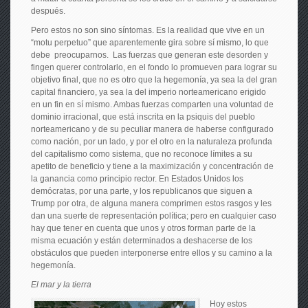
después.
Pero estos no son sino síntomas. Es la realidad que vive en un
“motu perpetuo” que aparentemente gira sobre sí mismo, lo que
debe preocuparnos. Las fuerzas que generan este desorden y
fingen querer controlarlo, en el fondo lo promueven para lograr su
objetivo final, que no es otro que la hegemonía, ya sea la del gran
capital financiero, ya sea la del imperio norteamericano erigido
en un fin en sí mismo. Ambas fuerzas comparten una voluntad de
dominio irracional, que está inscrita en la psiquis del pueblo
norteamericano y de su peculiar manera de haberse configurado
como nación, por un lado, y por el otro en la naturaleza profunda
del capitalismo como sistema, que no reconoce límites a su
apetito de beneficio y tiene a la maximización y concentración de
la ganancia como principio rector. En Estados Unidos los
demócratas, por una parte, y los republicanos que siguen a
Trump por otra, de alguna manera comprimen estos rasgos y les
dan una suerte de representación política; pero en cualquier caso
hay que tener en cuenta que unos y otros forman parte de la
misma ecuación y están determinados a deshacerse de los
obstáculos que pueden interponerse entre ellos y su camino a la
hegemonía.
El mar y la tierra
Hoy estos