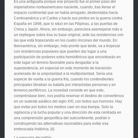
Es una antigualla porque ese proyecto fue el primer paso del
imperialismo norteamericano naciente, cuando, tras llenar el
espacio continental que se había arrogado, desbordaba hacia
Centroamérica y el Caribe y hacía sus pinitos en la guerra contra
España en 1898, que lo situó en las Filipinas, a las puertas de
China y Japón. Ahora, sin embargo, pareciera asemejarse más a
un repliegue sobre ésa su base original, ante las resistencias con
las que está tropezando en los cuatro rincones del mundo. En
Iberoamérica, sin embargo, más pronto que tarde, va a tropezar
con resistencias populares que pueden dar lugar a una
participación de poderes extra hemisféricos que encontrarán en
este lugar un terreno favorable para desgastar a la
superpotencia, en especial en este momento de transición
acelerada de la unipolaridad a la multipolaridad. Sería una
especie de vuelta a la guerra fría, cuando los contendientes
principales libraban su batalla por interpósitas personas y en
terrenos periféricos. La novedad consiste en que esto,
compréndase bien, nos podría reservar el destino de convertirnos
en un sudeste asiático del siglo XXI, con todos sus horrores. Hay
que evitar por todos los medios caer en esa trampa. Solo la
vigilancia y la lucha popular y una dirección de esta centrada en
una comprensión geopolítica del subcontinente, podrán ir
construyendo las alternativas razonables para evitar esa
emboscada histórica. [ii]
La pregunta del millón