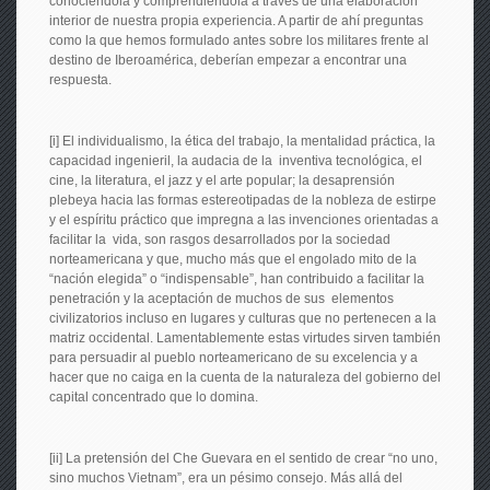
conociéndola y comprendiéndola a través de una elaboración
interior de nuestra propia experiencia. A partir de ahí preguntas
como la que hemos formulado antes sobre los militares frente al
destino de Iberoamérica, deberían empezar a encontrar una
respuesta.
[i] El individualismo, la ética del trabajo, la mentalidad práctica, la
capacidad ingenieril, la audacia de la inventiva tecnológica, el
cine, la literatura, el jazz y el arte popular; la desaprensión
plebeya hacia las formas estereotipadas de la nobleza de estirpe
y el espíritu práctico que impregna a las invenciones orientadas a
facilitar la vida, son rasgos desarrollados por la sociedad
norteamericana y que, mucho más que el engolado mito de la
“nación elegida” o “indispensable”, han contribuido a facilitar la
penetración y la aceptación de muchos de sus elementos
civilizatorios incluso en lugares y culturas que no pertenecen a la
matriz occidental. Lamentablemente estas virtudes sirven también
para persuadir al pueblo norteamericano de su excelencia y a
hacer que no caiga en la cuenta de la naturaleza del gobierno del
capital concentrado que lo domina.
[ii] La pretensión del Che Guevara en el sentido de crear “no uno,
sino muchos Vietnam”, era un pésimo consejo. Más allá del