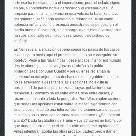
adverso ha resultado para el imperialismo, pues el estado siguió
en pie, su presidente no fue derrocado y el escenario resultó
propicio para que la intervención rusa volcara la balanza a favor
del gobierno, señalando asimismo el retorno de Rusia como
potencia militar y como presencia geoestratégica de peso en el
medio oriente. Es verdad, sin embargo, que si bien el estado sirio
ha subsistido, sale debilitado, desangrado y devastado del
conflicto.
En Venezuela la situación debería seguir los pasos de los casos
citados, pero hasta aquí el procedimiento no ha conseguido su
objetivo. Pese a las “guarimbas”, pese al caos interior estimulado
desde afuera, pese a la vergonzosa traición a la patria
protagonizada por Juan Guaidó y por quienes reclaman la
intervención extranjera para deshacerse de un gobierno al que
no se atrevieron a desafiar en las elecciones, no existe la
posibilidad de partir al país en zonas cuyas poblaciones se
rechacen. El conflicto no es entre etnias, sino entre clases, y
recorre por lo tanto a toda la geografía. Pero Washington advierte
que “todas las opciones están sobre la mesa”, significando con
esto la posibilidad de una intervención norteamericana directa si
el cambio no lo producen los venezolanos mismos. ¿Se animará
a tanto? Dada la catadura de Trump y sus adláteres no habría por
qué dudarlo si creen que el éxito puede obtenerse rápidamente.
Antes intentarán agotar las otras probabilidades; pero están en