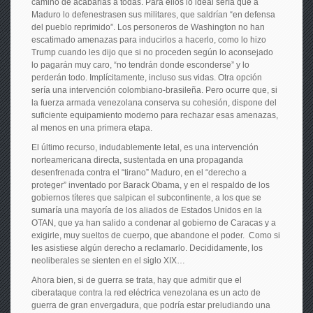
camino de acabarlas a todas. Para ellos lo ideal sería que a
Maduro lo defenestrasen sus militares, que saldrían “en defensa
del pueblo reprimido”. Los personeros de Washington no han
escatimado amenazas para inducirlos a hacerlo, como lo hizo
Trump cuando les dijo que si no proceden según lo aconsejado
lo pagarán muy caro, “no tendrán donde esconderse” y lo
perderán todo. Implícitamente, incluso sus vidas. Otra opción
sería una intervención colombiano-brasileña. Pero ocurre que, si
la fuerza armada venezolana conserva su cohesión, dispone del
suficiente equipamiento moderno para rechazar esas amenazas,
al menos en una primera etapa.
El último recurso, indudablemente letal, es una intervención
norteamericana directa, sustentada en una propaganda
desenfrenada contra el “tirano” Maduro, en el “derecho a
proteger” inventado por Barack Obama, y en el respaldo de los
gobiernos títeres que salpican el subcontinente, a los que se
sumaría una mayoría de los aliados de Estados Unidos en la
OTAN, que ya han salido a condenar al gobierno de Caracas y a
exigirle, muy sueltos de cuerpo, que abandone el poder. Como si
les asistiese algún derecho a reclamarlo. Decididamente, los
neoliberales se sienten en el siglo XIX…
Ahora bien, si de guerra se trata, hay que admitir que el
ciberataque contra la red eléctrica venezolana es un acto de
guerra de gran envergadura, que podría estar preludiando una