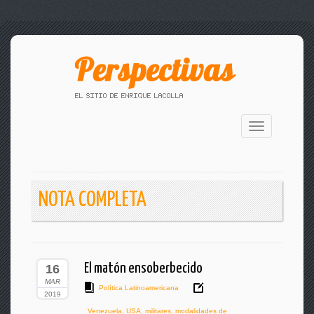
Toggle
navigation
NOTA COMPLETA
El matón ensoberbecido
16
MAR
Política Latinoamericana
2019
Venezuela
,
USA
,
militares
,
modalidades de