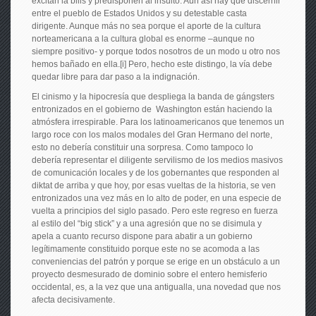
excitan la bilis y predisponen al insulto. Aun así hay que discernir
entre el pueblo de Estados Unidos y su detestable casta
dirigente. Aunque más no sea porque el aporte de la cultura
norteamericana a la cultura global es enorme –aunque no
siempre positivo- y porque todos nosotros de un modo u otro nos
hemos bañado en ella.[i] Pero, hecho este distingo, la vía debe
quedar libre para dar paso a la indignación.
El cinismo y la hipocresía que despliega la banda de gángsters
entronizados en el gobierno de Washington están haciendo la
atmósfera irrespirable. Para los latinoamericanos que tenemos un
largo roce con los malos modales del Gran Hermano del norte,
esto no debería constituir una sorpresa. Como tampoco lo
debería representar el diligente servilismo de los medios masivos
de comunicación locales y de los gobernantes que responden al
diktat de arriba y que hoy, por esas vueltas de la historia, se ven
entronizados una vez más en lo alto de poder, en una especie de
vuelta a principios del siglo pasado. Pero este regreso en fuerza
al estilo del “big stick” y a una agresión que no se disimula y
apela a cuanto recurso dispone para abatir a un gobierno
legítimamente constituido porque este no se acomoda a las
conveniencias del patrón y porque se erige en un obstáculo a un
proyecto desmesurado de dominio sobre el entero hemisferio
occidental, es, a la vez que una antigualla, una novedad que nos
afecta decisivamente.