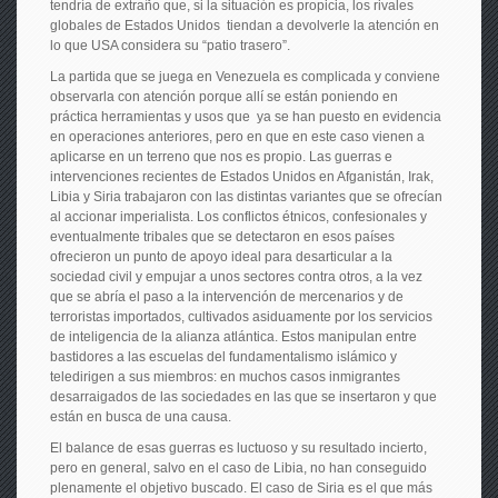
tendría de extraño que, si la situación es propicia, los rivales
globales de Estados Unidos tiendan a devolverle la atención en
lo que USA considera su “patio trasero”.
La partida que se juega en Venezuela es complicada y conviene
observarla con atención porque allí se están poniendo en
práctica herramientas y usos que ya se han puesto en evidencia
en operaciones anteriores, pero en que en este caso vienen a
aplicarse en un terreno que nos es propio. Las guerras e
intervenciones recientes de Estados Unidos en Afganistán, Irak,
Libia y Siria trabajaron con las distintas variantes que se ofrecían
al accionar imperialista. Los conflictos étnicos, confesionales y
eventualmente tribales que se detectaron en esos países
ofrecieron un punto de apoyo ideal para desarticular a la
sociedad civil y empujar a unos sectores contra otros, a la vez
que se abría el paso a la intervención de mercenarios y de
terroristas importados, cultivados asiduamente por los servicios
de inteligencia de la alianza atlántica. Estos manipulan entre
bastidores a las escuelas del fundamentalismo islámico y
teledirigen a sus miembros: en muchos casos inmigrantes
desarraigados de las sociedades en las que se insertaron y que
están en busca de una causa.
El balance de esas guerras es luctuoso y su resultado incierto,
pero en general, salvo en el caso de Libia, no han conseguido
plenamente el objetivo buscado. El caso de Siria es el que más