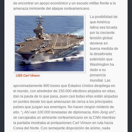
de encontrar un apoyo económico y un escudo militar frente a la
amenaza inminente del ataque norteamericano.
La posibilidad de
que América
latina sea tocada
por la creciente
tensión global
deviene en
buena medida de
la desaforada
extensión que
Washington ha
dado a su
presencia
mundial. Las
aproximadamente 800 bases que Estados Unidos despliega en
el mundo, con alrededor de 150.000 efectivos alojados en ellas,
dan la pauta de lo que pasa, pues casi todas ellas están alojadas
en puntos desde los que amenazan de cerca a los principales
países que juzgan sus enemigos. No hacen ningún misterio de
ello. “¡
Ahí van 100.000 toneladas de diplomacia, Kim-Jong un!”
,
se carcajeaba un almirante norteamericano en la CNN mientras
la pantalla mostraba al portaaviones Carl Vinson en ruta hacia
Corea del Norte. Con semejante disposición de ánimo, nada