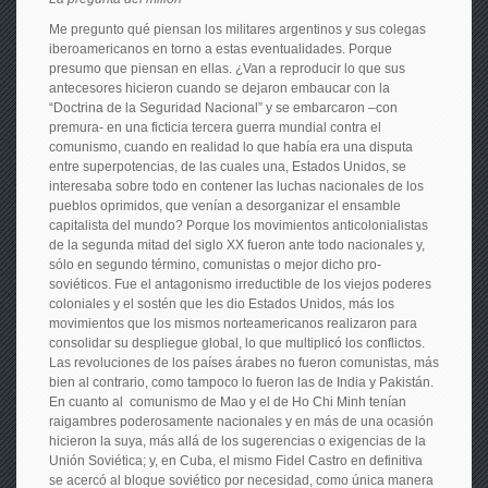
Me pregunto qué piensan los militares argentinos y sus colegas
iberoamericanos en torno a estas eventualidades. Porque
presumo que piensan en ellas. ¿Van a reproducir lo que sus
antecesores hicieron cuando se dejaron embaucar con la
“Doctrina de la Seguridad Nacional” y se embarcaron –con
premura- en una ficticia tercera guerra mundial contra el
comunismo, cuando en realidad lo que había era una disputa
entre superpotencias, de las cuales una, Estados Unidos, se
interesaba sobre todo en contener las luchas nacionales de los
pueblos oprimidos, que venían a desorganizar el ensamble
capitalista del mundo? Porque los movimientos anticolonialistas
de la segunda mitad del siglo XX fueron ante todo nacionales y,
sólo en segundo término, comunistas o mejor dicho pro-
soviéticos. Fue el antagonismo irreductible de los viejos poderes
coloniales y el sostén que les dio Estados Unidos, más los
movimientos que los mismos norteamericanos realizaron para
consolidar su despliegue global, lo que multiplicó los conflictos.
Las revoluciones de los países árabes no fueron comunistas, más
bien al contrario, como tampoco lo fueron las de India y Pakistán.
En cuanto al comunismo de Mao y el de Ho Chi Minh tenían
raigambres poderosamente nacionales y en más de una ocasión
hicieron la suya, más allá de los sugerencias o exigencias de la
Unión Soviética; y, en Cuba, el mismo Fidel Castro en definitiva
se acercó al bloque soviético por necesidad, como única manera