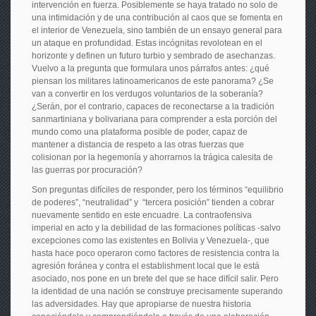
intervención en fuerza. Posiblemente se haya tratado no solo de
una intimidación y de una contribución al caos que se fomenta en
el interior de Venezuela, sino también de un ensayo general para
un ataque en profundidad. Estas incógnitas revolotean en el
horizonte y definen un futuro turbio y sembrado de asechanzas.
Vuelvo a la pregunta que formulara unos párrafos antes: ¿qué
piensan los militares latinoamericanos de este panorama? ¿Se
van a convertir en los verdugos voluntarios de la soberanía?
¿Serán, por el contrario, capaces de reconectarse a la tradición
sanmartiniana y bolivariana para comprender a esta porción del
mundo como una plataforma posible de poder, capaz de
mantener a distancia de respeto a las otras fuerzas que
colisionan por la hegemonía y ahorrarnos la trágica calesita de
las guerras por procuración?
Son preguntas difíciles de responder, pero los términos “equilibrio
de poderes”, “neutralidad” y “tercera posición” tienden a cobrar
nuevamente sentido en este encuadre. La contraofensiva
imperial en acto y la debilidad de las formaciones políticas -salvo
excepciones como las existentes en Bolivia y Venezuela-, que
hasta hace poco operaron como factores de resistencia contra la
agresión foránea y contra el establishment local que le está
asociado, nos pone en un brete del que se hace difícil salir. Pero
la identidad de una nación se construye precisamente superando
las adversidades. Hay que apropiarse de nuestra historia