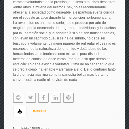
carácter voluntarista de la premisa, que llevó a muchos desastres
-entre otros la muerte del mismo Che-, no es recomendable
ofrecer a la sociedad como deseable la espantosa suerte corrida
por el sudeste asiático durante la intervención norteamericana.
La revolución es un asunto serio, no se produce por arte de
magia ni por la ocurrencia de un grupo de individuos, y las luchas
por la liberación social y la soberanía si bien son indispensables,
conllevan un sacrificio que, si se ha de sufrirlo, no debe ser
buscado frívolamente. La mejor manera de enfrentar el desafío es
reconociendo la naturaleza del enemigo y dotándose de las
herramientas tanto teóricas como militares para disuadirlo de
meterse en camisa de once varas. Por supuesto que detrás de
este cálculo debe existir la voluntad última de no ceder en lo que
se precia como inalienable y aferrarse a ello. De lo contrario tanto
la diplomacia más fina como la panoplia bélica más fuerte no
convencerán a nadie ni servirán de nada.
IMPRIMIR
Nota leída 15885 veces