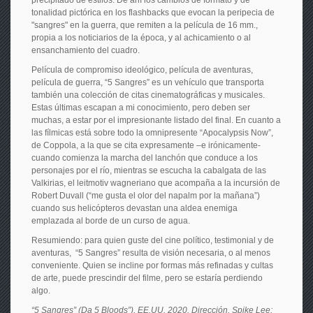
precipitado de estilos. De ahí los cambios de formato y de
tonalidad pictórica en los flashbacks que evocan la peripecia de
"sangres" en la guerra, que remiten a la película de 16 mm.,
propia a los noticiarios de la época, y al achicamiento o al
ensanchamiento del cuadro.
Película de compromiso ideológico, película de aventuras,
película de guerra, “5 Sangres” es un vehículo que transporta
también una colección de citas cinematográficas y musicales.
Estas últimas escapan a mi conocimiento, pero deben ser
muchas, a estar por el impresionante listado del final. En cuanto a
las fílmicas está sobre todo la omnipresente “Apocalypsis Now”,
de Coppola, a la que se cita expresamente –e irónicamente-
cuando comienza la marcha del lanchón que conduce a los
personajes por el río, mientras se escucha la cabalgata de las
Valkirias, el leitmotiv wagneriano que acompaña a la incursión de
Robert Duvall (“me gusta el olor del napalm por la mañana”)
cuando sus helicópteros devastan una aldea enemiga
emplazada al borde de un curso de agua.
Resumiendo: para quien guste del cine político, testimonial y de
aventuras, “5 Sangres” resulta de visión necesaria, o al menos
conveniente. Quien se incline por formas más refinadas y cultas
de arte, puede prescindir del filme, pero se estaría perdiendo
algo.
“5 Sangres” (Da 5 Bloods”), EE.UU. 2020. Dirección, Spike Lee;