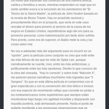
De modo que trasuntan sus conflictos de una manera directa,
caótica y frenética a veces, mientras emprenden un viaje que en
cierto sentido evoca a la excursión de los aventureros de “El
Tesoro de la Sierra Madre”, la película de John Huston basada en
la novela de Bruno Traven. Hay un propósito racional y
presuntamente ético en el proyecto, que sería en este caso
rescatar el dinero para ponerlo al servicio de la causa de los
negros en Estados Unidos, repartiéndose algo del oro para su
provecho personal, como indemnización por tanto dolor sufrido.
Pero pronto, como era de suponer, el diablo mete la cola y las
cosas salen mal.
No voy a adelantar más del argumento para no incurrir en un
“spoiler”, pero la película como conjunto no creo que esté entre
las más felices de las que he visto de Spike Lee, aunque
narrativamente se cuente, creo, entre las más ambiciosas, y
políticamente entre las más oportunas. Dentro lo que conozco de
la obra del cineasta, “Haz lo correcto” y sobre todo “Malcolm X”,
me parecen piezas narrativas muchísimo más logradas que “5
Sangres”. Es que en esta última película el compromiso con el
gran espectáculo y con la convención del cine bélico e incluso
con esa especie de movimiento reflejo que consiste en pintar a
los norteamericanos como superhéroes que siempre están
moviéndose bajo fuego con agilidad increíble y disparando con
inaudita puntería, está demasiado presente. Hasta el punto de
quitarle mordiente a las venenosas observaciones que se