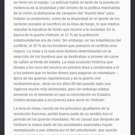
se miren en el espejo. La película habla no tanto de la puesta en
evidencia de la brutalidad y del cinismo de la política imperialista
de la Unión al disfrazarse de campeón del “mundo libre” para
instalar su predominio, como de la disparidad en el aporte de los
sectores sociales al sacrificio en la línea de fuego, lo que implica
repudiar la injusticia de fondo que recorre a la sociedad. En la
época de la guerra Vietnam, el 11 % de la población
estadounidense era de color. Sin embargo, en las estadísticas del
conflicto, el 35 % de los hombres que pelearon el conflicto eran
negros. La clase y la raza eran factores determinantes en la
selección de los hombres que se destinaban a proveer de carne
de cañón al frente de batalla. La vieja ecuación histórica que
libraba a los ricos del servicio en primera línea y condenaba a él
a los pobres que no tenían dinero para pagarse un reemplazo –
típica de las guerras napoleónicas y de la guerra civil
norteamericana-, tenía en los años 60 del pasado siglo una
vigencia mucho más disimulada, pero sin embargo estaba
presente en el momento en que la conscripción en Estados
Unidos designaba a los jóvenes para servir en Vietnam.
La leva en masa, nacida de los principios igualitarios de la
revolución francesa, perdió buena parte de su sentido tras el
período de las guerras mundiales. No es casual que después de
Vietnam la mayor parte de las sociedades avanzadas hayan
reemplazado a ese sistema por el del voluntariado, que suscita