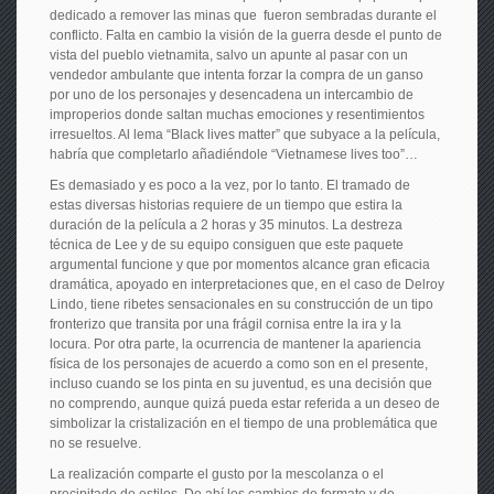
dedicado a remover las minas que fueron sembradas durante el
conflicto. Falta en cambio la visión de la guerra desde el punto de
vista del pueblo vietnamita, salvo un apunte al pasar con un
vendedor ambulante que intenta forzar la compra de un ganso
por uno de los personajes y desencadena un intercambio de
improperios donde saltan muchas emociones y resentimientos
irresueltos. Al lema “Black lives matter” que subyace a la película,
habría que completarlo añadiéndole “Vietnamese lives too”…
Es demasiado y es poco a la vez, por lo tanto. El tramado de
estas diversas historias requiere de un tiempo que estira la
duración de la película a 2 horas y 35 minutos. La destreza
técnica de Lee y de su equipo consiguen que este paquete
argumental funcione y que por momentos alcance gran eficacia
dramática, apoyado en interpretaciones que, en el caso de Delroy
Lindo, tiene ribetes sensacionales en su construcción de un tipo
fronterizo que transita por una frágil cornisa entre la ira y la
locura. Por otra parte, la ocurrencia de mantener la apariencia
física de los personajes de acuerdo a como son en el presente,
incluso cuando se los pinta en su juventud, es una decisión que
no comprendo, aunque quizá pueda estar referida a un deseo de
simbolizar la cristalización en el tiempo de una problemática que
no se resuelve.
La realización comparte el gusto por la mescolanza o el