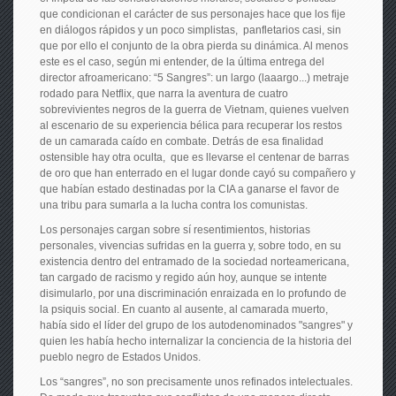
que condicionan el carácter de sus personajes hace que los fije
en diálogos rápidos y un poco simplistas, panfletarios casi, sin
que por ello el conjunto de la obra pierda su dinámica. Al menos
este es el caso, según mi entender, de la última entrega del
director afroamericano: “5 Sangres”: un largo (laaargo...) metraje
rodado para Netflix, que narra la aventura de cuatro
sobrevivientes negros de la guerra de Vietnam, quienes vuelven
al escenario de su experiencia bélica para recuperar los restos
de un camarada caído en combate. Detrás de esa finalidad
ostensible hay otra oculta, que es llevarse el centenar de barras
de oro que han enterrado en el lugar donde cayó su compañero y
que habían estado destinadas por la CIA a ganarse el favor de
una tribu para sumarla a la lucha contra los comunistas.
Los personajes cargan sobre sí resentimientos, historias
personales, vivencias sufridas en la guerra y, sobre todo, en su
existencia dentro del entramado de la sociedad norteamericana,
tan cargado de racismo y regido aún hoy, aunque se intente
disimularlo, por una discriminación enraizada en lo profundo de
la psiquis social. En cuanto al ausente, al camarada muerto,
había sido el líder del grupo de los autodenominados "sangres" y
quien les había hecho internalizar la conciencia de la historia del
pueblo negro de Estados Unidos.
Los “sangres”, no son precisamente unos refinados intelectuales.