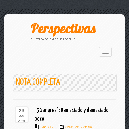
Toggle
navigation
NOTA COMPLETA
“5 Sangres”: Demasiado y demasiado
23
JUN
poco
2020
Cine y TV
Spike Lee
,
Vietnam.