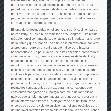
menos resistencias, aunque por supuesto solo puedan
permitírselos aquellos países que disponen de posibles para
pagarlo; a menos de que se trate de sociedades muy atrasadas o
primitivas, donde las armas están al alcance de todo el mundo,
pero en especial de las guardias pretorianas, los delincuentes o
los revolucionarios profesionales.
El tema de la desigualdad en el aporte al sacrificio, sin embargo,
no constituye el único nudo temático de “5 Sangres”. Este reside
más bien en el conjunto de subtemas que se introducen a lo largo
de la trama y que suponen una ambiciosa pretensión de convertir
al problema negro en el centro problemático de la historia
norteamericana. La película de Lee está concebida, como todo el
cine que le conozco, para provocar una respuesta intelectual y
emocional de parte del espectador acerca del tema de la
negritud, que recorre como un nervio sensible a su país. Pero en
este caso maneja demasiadas cosas y eso por momentos torna
confusa a la película. Están las relaciones dentro del grupo de los
ex combatientes, sus historias personales, los vínculos con la
población vietnamita, a veces ríspidos; las de algunos vietnamitas
reclutados como agentes para asegurar las conexiones que
consientan manejarse en el país; la corruptela de los policías
nativos que también quieren medrar en el negocio; la presencia
de un intermediario francés –protagonizado por un Jean Reno
envejecido y desprovisto de su viejo magnetismo escénico-, y la
de una joven también francesa que capitanea un equipo europeo