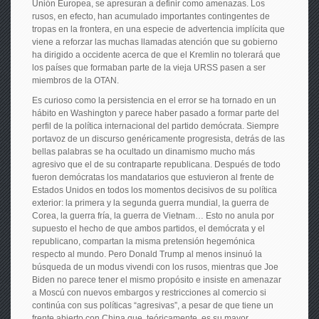
Unión Europea, se apresuran a definir como amenazas. Los
rusos, en efecto, han acumulado importantes contingentes de
tropas en la frontera, en una especie de advertencia implícita que
viene a reforzar las muchas llamadas atención que su gobierno
ha dirigido a occidente acerca de que el Kremlin no tolerará que
los países que formaban parte de la vieja URSS pasen a ser
miembros de la OTAN.
Es curioso como la persistencia en el error se ha tornado en un
hábito en Washington y parece haber pasado a formar parte del
perfil de la política internacional del partido demócrata. Siempre
portavoz de un discurso genéricamente progresista, detrás de las
bellas palabras se ha ocultado un dinamismo mucho más
agresivo que el de su contraparte republicana. Después de todo
fueron demócratas los mandatarios que estuvieron al frente de
Estados Unidos en todos los momentos decisivos de su política
exterior: la primera y la segunda guerra mundial, la guerra de
Corea, la guerra fría, la guerra de Vietnam… Esto no anula por
supuesto el hecho de que ambos partidos, el demócrata y el
republicano, compartan la misma pretensión hegemónica
respecto al mundo. Pero Donald Trump al menos insinuó la
búsqueda de un modus vivendi con los rusos, mientras que Joe
Biden no parece tener el mismo propósito e insiste en amenazar
a Moscú con nuevos embargos y restricciones al comercio si
continúa con sus políticas “agresivas”, a pesar de que tiene un
frente abierto con China que, teóricamente, es su mayor