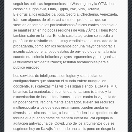
seguir las políticas hegemónicas de Washington y la OTAN. Los
casos de Yugoslavia, Libia, Egipto, Irak, Siria, Ucrania,
Bielorrusia, los estados bálticos, Georgia, Chechenia, Venezuela,
Irán, son algunos de ellos, así como los problemas que se
suscitan en torno a los particularismos étnicos-confesionales que
se manifiestan en no pocas regiones de Asia y África. Hong Kong
también cabe en la lista. En este caso la agitación se suscita a
propósito de reivindicaciones muy vendibles en el mercado de la
propaganda, como son los reclamos por una mayor democracia,
incentivados por el antiguo estatus de privilegio que tenía la isla
cuando era colonia británica y cuyos argumentos y protagonistas
(estudiantes occidentalizados) resultan reconocibles para el
público europeo.
Los servicios de inteligencia son legión y se articulan en
configuraciones que abarcan el mundo entero aunque, en
occidente, sus cabezas más visibles sigan siendo la CIA y el MI 6
británico. La manipulación del fundamentalismo islámico y la
exacerbación de los nacionalismos locales contra la vigencia de
un poder central regionalmente abarcador, suelen ser recursos
multipropósito a los que esos organismos pueden apelar en
diversísimas circunstancias, a los que añaden los expedientes de
fortuna que puedan darse de manera eventual. Por ejemplo la
agitación anti-vacuna del Covid, uno de los argumentos que se
esgrimen hoy en Kazajistán, donde una crisis pone en riesgo la