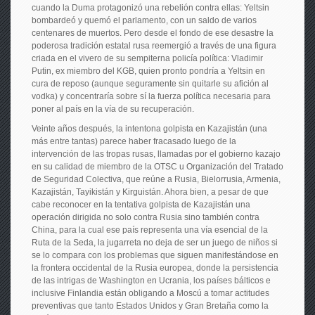
cuando la Duma protagonizó una rebelión contra ellas: Yeltsin
bombardeó y quemó el parlamento, con un saldo de varios
centenares de muertos. Pero desde el fondo de ese desastre la
poderosa tradición estatal rusa reemergió a través de una figura
criada en el vivero de su sempiterna policía política: Vladimir
Putin, ex miembro del KGB, quien pronto pondría a Yeltsin en
cura de reposo (aunque seguramente sin quitarle su afición al
vodka) y concentraría sobre sí la fuerza política necesaria para
poner al país en la vía de su recuperación.
Veinte años después, la intentona golpista en Kazajistán (una
más entre tantas) parece haber fracasado luego de la
intervención de las tropas rusas, llamadas por el gobierno kazajo
en su calidad de miembro de la OTSC u Organización del Tratado
de Seguridad Colectiva, que reúne a Rusia, Bielorrusia, Armenia,
Kazajistán, Tayikistán y Kirguistán. Ahora bien, a pesar de que
cabe reconocer en la tentativa golpista de Kazajistán una
operación dirigida no solo contra Rusia sino también contra
China, para la cual ese país representa una vía esencial de la
Ruta de la Seda, la jugarreta no deja de ser un juego de niños si
se lo compara con los problemas que siguen manifestándose en
la frontera occidental de la Rusia europea, donde la persistencia
de las intrigas de Washington en Ucrania, los países bálticos e
inclusive Finlandia están obligando a Moscú a tomar actitudes
preventivas que tanto Estados Unidos y Gran Bretaña como la