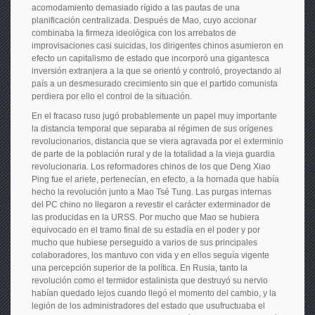
acomodamiento demasiado rígido a las pautas de una
planificación centralizada. Después de Mao, cuyo accionar
combinaba la firmeza ideológica con los arrebatos de
improvisaciones casi suicidas, los dirigentes chinos asumieron en
efecto un capitalismo de estado que incorporó una gigantesca
inversión extranjera a la que se orientó y controló, proyectando al
país a un desmesurado crecimiento sin que el partido comunista
perdiera por ello el control de la situación.
En el fracaso ruso jugó probablemente un papel muy importante
la distancia temporal que separaba al régimen de sus orígenes
revolucionarios, distancia que se viera agravada por el exterminio
de parte de la población rural y de la totalidad a la vieja guardia
revolucionaria. Los reformadores chinos de los que Deng Xiao
Ping fue el ariete, pertenecían, en efecto, a la hornada que había
hecho la revolución junto a Mao Tsé Tung. Las purgas internas
del PC chino no llegaron a revestir el carácter exterminador de
las producidas en la URSS. Por mucho que Mao se hubiera
equivocado en el tramo final de su estadía en el poder y por
mucho que hubiese perseguido a varios de sus principales
colaboradores, los mantuvo con vida y en ellos seguía vigente
una percepción superior de la política. En Rusia, tanto la
revolución como el termidor estalinista que destruyó su nervio
habían quedado lejos cuando llegó el momento del cambio, y la
legión de los administradores del estado que usufructuaba el