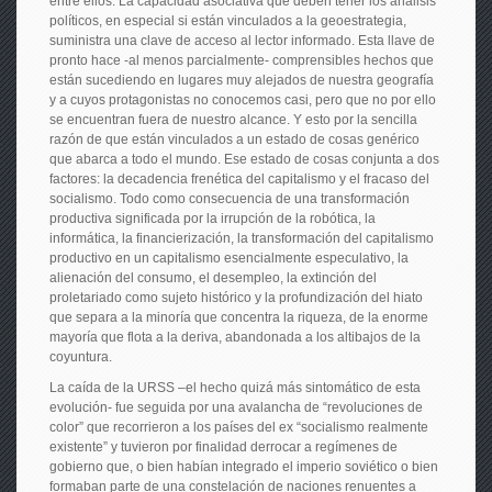
entre ellos. La capacidad asociativa que deben tener los análisis
políticos, en especial si están vinculados a la geoestrategia,
suministra una clave de acceso al lector informado. Esta llave de
pronto hace -al menos parcialmente- comprensibles hechos que
están sucediendo en lugares muy alejados de nuestra geografía
y a cuyos protagonistas no conocemos casi, pero que no por ello
se encuentran fuera de nuestro alcance. Y esto por la sencilla
razón de que están vinculados a un estado de cosas genérico
que abarca a todo el mundo. Ese estado de cosas conjunta a dos
factores: la decadencia frenética del capitalismo y el fracaso del
socialismo. Todo como consecuencia de una transformación
productiva significada por la irrupción de la robótica, la
informática, la financierización, la transformación del capitalismo
productivo en un capitalismo esencialmente especulativo, la
alienación del consumo, el desempleo, la extinción del
proletariado como sujeto histórico y la profundización del hiato
que separa a la minoría que concentra la riqueza, de la enorme
mayoría que flota a la deriva, abandonada a los altibajos de la
coyuntura.
La caída de la URSS –el hecho quizá más sintomático de esta
evolución- fue seguida por una avalancha de “revoluciones de
color” que recorrieron a los países del ex “socialismo realmente
existente” y tuvieron por finalidad derrocar a regímenes de
gobierno que, o bien habían integrado el imperio soviético o bien
formaban parte de una constelación de naciones renuentes a