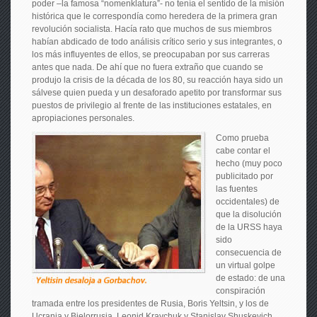
poder –la famosa “nomenklatura”- no tenía el sentido de la misión
histórica que le correspondía como heredera de la primera gran
revolución socialista. Hacía rato que muchos de sus miembros
habían abdicado de todo análisis crítico serio y sus integrantes, o
los más influyentes de ellos, se preocupaban por sus carreras
antes que nada. De ahí que no fuera extraño que cuando se
produjo la crisis de la década de los 80, su reacción haya sido un
sálvese quien pueda y un desaforado apetito por transformar sus
puestos de privilegio al frente de las instituciones estatales, en
apropiaciones personales.
Como prueba
cabe contar el
hecho (muy poco
publicitado por
las fuentes
occidentales) de
que la disolución
de la URSS haya
sido
consecuencia de
un virtual golpe
de estado: de una
conspiración
tramada entre los presidentes de Rusia, Boris Yeltsin, y los de
Ucrania y Bielorrusia, Leonid Kravchuk y Stanislav Shuskevich