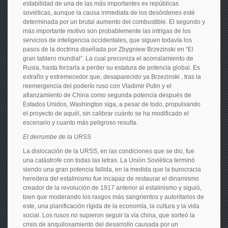
estabilidad de una de las más importantes ex repúblicas
soviéticas, aunque la causa inmediata de los desórdenes esté
determinada por un brutal aumento del combustible. El segundo y
más importante motivo son probablemente las intrigas de los
servicios de inteligencia occidentales, que siguen todavía los
pasos de la doctrina diseñada por Zbygniew Brzezinski en “El
gran tablero mundial”. La cual preconiza el acorralamiento de
Rusia, hasta forzarla a perder su estatura de potencia global. Es
extraño y estremecedor que, desaparecido ya Brzezinski , tras la
reemergencia del poderío ruso con Vladimir Putin y el
afianzamiento de China como segunda potencia después de
Estados Unidos, Washington siga, a pesar de todo, propulsando
el proyecto de aquél, sin calibrar cuánto se ha modificado el
escenario y cuanto más peligroso resulta.
El derrumbe de la URSS
La dislocación de la URSS, en las condiciones que se dio, fue
una catástrofe con todas las letras. La Unión Soviética terminó
siendo una gran potencia fallida, en la medida que la burocracia
heredera del estalinismo fue incapaz de restaurar el dinamismo
creador de la revolución de 1917 anterior al estalinismo y siguió,
bien que moderando los rasgos más sangrientos y autoritarios de
este, una planificación rígida de la economía, la cultura y la vida
social. Los rusos no supieron seguir la vía china, que sorteó la
crisis de anquilosamiento del desarrollo causada por un