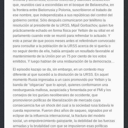
que, reunidos casi a escondidas en el bosque de Belaveszha, en
la frontera entre Bielorrusia y Polonia, suscribieron el tratado de
ese nombre, que independizaba a sus repúblicas del control del
gobierno central. Sólo después comunicaron por teléfono la
resolución al presidente de la URSS, Mijaíl Gorbachov, quien fue
prácticamente echado en forma física por Yeltsin de su sitial en el
parlamento cuando este se reunió para refrendar lo actuado. Y
esto a pesar de que pocos meses antes el referéndum convocado
para consultar a la población de la URSS acerca de si quería o
no seguir dentro de ella, había arrojado un resultado favorable al
mantenimiento de la Unión por un 75 por ciento de los votos
emitidos. Y luego hablan de una restauración de la democracia…
El episodio kazajo se da, sin embargo, en un contexto muy
diferente al que sucedió a la disolución de la URSS. En aquel
momento Rusia ingresaba a un caos promovido por Yeltsin y la
banda de “oligarcas” que lo apoyó, quienes conformaron una
neoburguesía mafiosa, auspiciada y fomentada por el FMI y los
consejos de los gurúes neoliberales de occidente, que
promovieron políticas de liberalización de mercado cuya
consecuencia fue un shock del cual a la sociedad rusa todavía le
cuesta reponerse. Fueron diez años de saqueo, signados por el
eclipse de la influencia internacional, la fractura del modelo
social, un empobrecimiento galopante, la debilidad de las fuerzas
armadas y la brutalidad con que se impusieron esas políticas