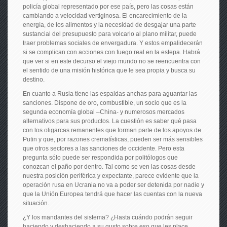
policía global representado por ese país, pero las cosas están
cambiando a velocidad vertiginosa. El encarecimiento de la
energía, de los alimentos y la necesidad de desgajar una parte
sustancial del presupuesto para volcarlo al plano militar, puede
traer problemas sociales de envergadura. Y estos empalidecerán
si se complican con acciones con fuego real en la estepa. Habrá
que ver si en este decurso el viejo mundo no se reencuentra con
el sentido de una misión histórica que le sea propia y busca su
destino.
En cuanto a Rusia tiene las espaldas anchas para aguantar las
sanciones. Dispone de oro, combustible, un socio que es la
segunda economía global –China- y numerosos mercados
alternativos para sus productos. La cuestión es saber qué pasa
con los oligarcas remanentes que forman parte de los apoyos de
Putin y que, por razones crematísticas, pueden ser más sensibles
que otros sectores a las sanciones de occidente. Pero esta
pregunta sólo puede ser respondida por politólogos que
conozcan el paño por dentro. Tal como se ven las cosas desde
nuestra posición periférica y expectante, parece evidente que la
operación rusa en Ucrania no va a poder ser detenida por nadie y
que la Unión Europea tendrá que hacer las cuentas con la nueva
situación.
¿Y los mandantes del sistema? ¿Hasta cuándo podrán seguir
haciendo y deshaciendo a su gusto sobre eso que les place