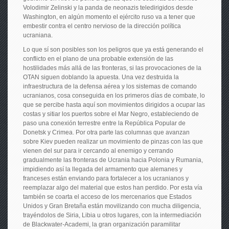
Volodimir Zelinski y la panda de neonazis teledirigidos desde
Washington, en algún momento el ejército ruso va a tener que
embestir contra el centro nervioso de la dirección política
ucraniana.
Lo que sí son posibles son los peligros que ya está generando el
conflicto en el plano de una probable extensión de las
hostilidades más allá de las fronteras, si las provocaciones de la
OTAN siguen doblando la apuesta. Una vez destruida la
infraestructura de la defensa aérea y los sistemas de comando
ucranianos, cosa conseguida en los primeros días de combate, lo
que se percibe hasta aquí son movimientos dirigidos a ocupar las
costas y sitiar los puertos sobre el Mar Negro, estableciendo de
paso una conexión terrestre entre la República Popular de
Donetsk y Crimea. Por otra parte las columnas que avanzan
sobre Kiev pueden realizar un movimiento de pinzas con las que
vienen del sur para ir cercando al enemigo y cerrando
gradualmente las fronteras de Ucrania hacia Polonia y Rumania,
impidiendo así la llegada del armamento que alemanes y
franceses están enviando para fortalecer a los ucranianos y
reemplazar algo del material que estos han perdido. Por esta vía
también se coarta el acceso de los mercenarios que Estados
Unidos y Gran Bretaña están movilizando con mucha diligencia,
trayéndolos de Siria, Libia u otros lugares, con la intermediación
de Blackwater-Academi, la gran organización paramilitar