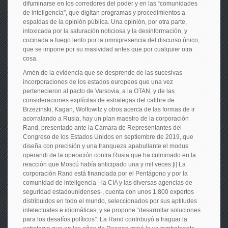
difuminarse en los corredores del poder y en las “comunidades
de inteligencia”, que digitan programas y procedimientos a
espaldas de la opinión pública. Una opinión, por otra parte,
intoxicada por la saturación noticiosa y la desinformación, y
cocinada a fuego lento por la omnipresencia del discurso único,
que se impone por su masividad antes que por cualquier otra
cosa.
Amén de la evidencia que se desprende de las sucesivas
incorporaciones de los estados europeos que una vez
pertenecieron al pacto de Varsovia, a la OTAN, y de las
consideraciones explícitas de estrategas del calibre de
Brzezinski, Kagan, Wolfowitz y otros acerca de las formas de ir
acorralando a Rusia, hay un plan maestro de la corporación
Rand, presentado ante la Cámara de Representantes del
Congreso de los Estados Unidos en septiembre de 2019, que
diseña con precisión y una franqueza apabullante el modus
operandi de la operación contra Rusia que ha culminado en la
reacción que Moscú había anticipado una y mil veces.[i] La
corporación Rand está financiada por el Pentágono y por la
comunidad de inteligencia –la CIA y las diversas agencias de
seguridad estadounidenses-, cuenta con unos 1.800 expertos
distribuidos en todo el mundo, seleccionados por sus aptitudes
intelectuales e idiomáticas, y se propone “desarrollar soluciones
para los desafíos políticos”. La Rand contribuyó a fraguar la