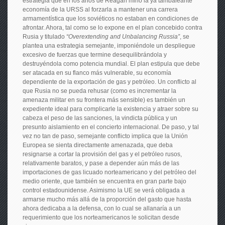
estrategia que en los años de Reagan minó la ya tambaleante
economía de la URSS al forzarla a mantener una carrera
armamentística que los soviéticos no estaban en condiciones de
afrontar. Ahora, tal como se lo expone en el plan concebido contra
Rusia y titulado
“Overextending and ‎Unbalancing Russia”
, se
plantea una estrategia semejante, imponiéndole un despliegue
excesivo de fuerzas que termine desequilibrándola y
destruyéndola como potencia mundial. El plan estipula que debe
ser atacada en su flanco más vulnerable, su economía
dependiente de la exportación de gas y petróleo. Un conflicto al
que Rusia no se pueda rehusar (como es incrementar la
amenaza militar en su frontera más sensible) es también un
expediente ideal para complicarle la existencia y atraer sobre su
cabeza el peso de las sanciones, la vindicta pública y un
presunto aislamiento en el concierto internacional. De paso, y tal
vez no tan de paso, semejante conflicto implica que la Unión
Europea se sienta directamente amenazada, que deba
resignarse a cortar la provisión del gas y el petróleo rusos,
relativamente baratos, y pase a depender aún más de las
importaciones de gas licuado norteamericano y del petróleo del
medio oriente, que también se encuentra en gran parte bajo
control estadounidense. Asimismo la UE se verá obligada a
armarse mucho más allá de la proporción del gasto que hasta
ahora dedicaba a la defensa, con lo cual se allanaría a un
requerimiento que los norteamericanos le solicitan desde