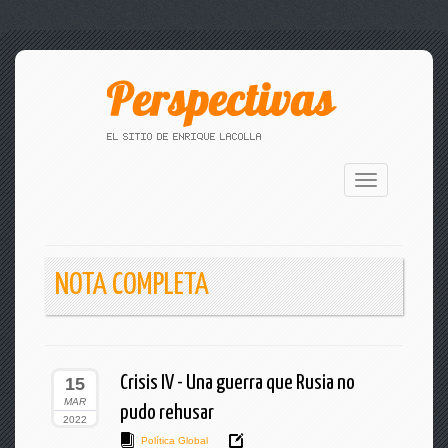
Toggle
navigation
NOTA COMPLETA
Crisis IV - Una guerra que Rusia no
15
MAR
pudo rehusar
2022
Política Global