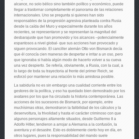
alcance, no solo bélico sino también político y económico, puede
llegar a trastornar completamente el panorama de las relaciones
internacionales. Uno se pregunta si quienes han sido
responsables de la progresión agresiva planteada contra Rusia
desde la caída del Muro y especialmente durante los años
recientes, se representaron y se representan la magnitud del
desbarajuste que han promovido y los alcances –potencialmente
espantosos a nivel global- que sus acciones han provocado y
siguen provocando. El canciller alemán Otto von Bismarck decía
que él conocía cien maneras de despertar e irritar a un oso, pero
que ignoraba si había algún modo de hacerlo volver a su cueva
una vez despierto. Se refería, obviamente, a Rusia, con la cual, a
lo largo de toda su trayectoria al frente del primer Reich, se
esforzó por mantener una relación lo más amistosa posible.
La sabiduría no es sin embargo una cualidad corriente entre los
gestores de la política, y eso ha quedado bien demostrado por los
avatares por los que ha circulado la historia contemporánea. Las
acciones de los sucesores de Bismarck, por ejemplo, entre
muchísimas otras, demostraron la falibilidad de los cálculos y la
desenvoltura, la frivolidad y hasta el carácter criminoso con que
algunos personajes altamente situados, desde Guillermo II a
Adolfo Hitler, tendieron a arrojar a Alemania a la confusión, la
aventura y el desastre. Esto es doblemente cierto hoy en día, en
otros lugares, pues la responsabilidad del mando suele