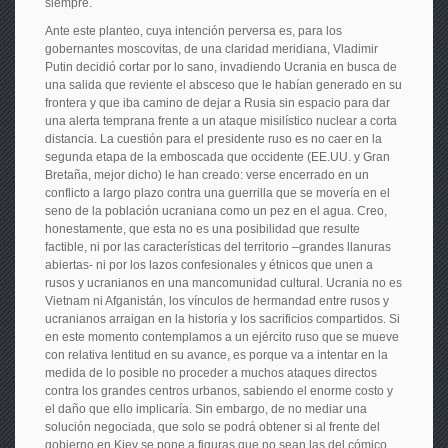
siempre.
Ante este planteo, cuya intención perversa es, para los
gobernantes moscovitas, de una claridad meridiana, Vladimir
Putin decidió cortar por lo sano, invadiendo Ucrania en busca de
una salida que reviente el absceso que le habían generado en su
frontera y que iba camino de dejar a Rusia sin espacio para dar
una alerta temprana frente a un ataque misilístico nuclear a corta
distancia. La cuestión para el presidente ruso es no caer en la
segunda etapa de la emboscada que occidente (EE.UU. y Gran
Bretaña, mejor dicho) le han creado: verse encerrado en un
conflicto a largo plazo contra una guerrilla que se movería en el
seno de la población ucraniana como un pez en el agua. Creo,
honestamente, que esta no es una posibilidad que resulte
factible, ni por las características del territorio –grandes llanuras
abiertas- ni por los lazos confesionales y étnicos que unen a
rusos y ucranianos en una mancomunidad cultural. Ucrania no es
Vietnam ni Afganistán, los vínculos de hermandad entre rusos y
ucranianos arraigan en la historia y los sacrificios compartidos. Si
en este momento contemplamos a un ejército ruso que se mueve
con relativa lentitud en su avance, es porque va a intentar en la
medida de lo posible no proceder a muchos ataques directos
contra los grandes centros urbanos, sabiendo el enorme costo y
el daño que ello implicaría. Sin embargo, de no mediar una
solución negociada, que solo se podrá obtener si al frente del
gobierno en Kiev se pone a figuras que no sean las del cómico