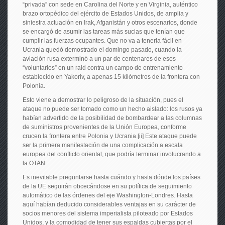
“privada” con sede en Carolina del Norte y en Virginia, auténtico
brazo ortopédico del ejército de Estados Unidos, de amplia y
siniestra actuación en Irak, Afganistán y otros escenarios, donde
se encargó de asumir las tareas más sucias que tenían que
cumplir las fuerzas ocupantes. Que no va a tenerla fácil en
Ucrania quedó demostrado el domingo pasado, cuando la
aviación rusa exterminó a un par de centenares de esos
“voluntarios” en un raid contra un campo de entrenamiento
establecido en Yakoriv, a apenas 15 kilómetros de la frontera con
Polonia.
Esto viene a demostrar lo peligroso de la situación, pues el
ataque no puede ser tomado como un hecho aislado: los rusos ya
habían advertido de la posibilidad de bombardear a las columnas
de suministros provenientes de la Unión Europea, conforme
crucen la frontera entre Polonia y Ucrania.[ii] Este ataque puede
ser la primera manifestación de una complicación a escala
europea del conflicto oriental, que podría terminar involucrando a
la OTAN.
Es inevitable preguntarse hasta cuándo y hasta dónde los países
de la UE seguirán obcecándose en su política de seguimiento
automático de las órdenes del eje Washington-Londres. Hasta
aquí habían deducido considerables ventajas en su carácter de
socios menores del sistema imperialista piloteado por Estados
Unidos, y la comodidad de tener sus espaldas cubiertas por el