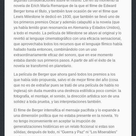
algunas consideraciones sobre el mismo. Leí en su momento la
novela de Erich María Remarque de la que el filme de Edward
Berger toma el título, y también tuve ocasión de ver el filme que
Lewis Milestone le dedicó en 1930, que también se llevó uno de
los primeros premios Oscar y además catapultó a la novela (que
ya había tenido gran resonancia en Alemania y Estados Unidos),
a todo el mundo. La película de Milestone se atuvo al original y lo
revirtió al lenguaje cinematográfico con una eficacia sensacional,
que aprovechaba todos los recursos que el lenguaje fílmico había
hallado hasta entonces, combinándolo con un uso
extraordinariamente eficaz del sonoro, que en ese momento
estaba dando sus primeros pasos. A partir de allí el éxito de la
novela se transformó en planetario.
La película de Berger que ahora ganó todos los premios a los
que había sido propuesta, salvo el de mejor filme del año (cosa
que no es de extrañar pues se trató de una película de habla no
inglesa) sin duda muestra una destreza estilística poco común: la
fotografía, el montaje, el sonido, la dirección artística son de una
solidez a toda prueba, y las interpretaciones también.
El filme de Berger intensifica el mensaje pacifista y lo expande a
una dimensión política que no estaba presente en la novela. Yo
no tengo inconveniente en aceptar la irrupción de
generalizaciones históricas en un relato ficcional si estas son
sólidas; después de todo, ni “Guerra y Paz” ni “Los Miserables”