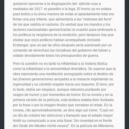
quisieron oponerse a la disgregación del ejército ruso a
mediados de 1917: el paredón o la fuga. El horno ya no estaba
para bollos y la única manera de evitar el aplastamiento total era
firmar una paz infame, que alimentaría a las “redomas del furor”
de las que saldría el nazismo. Es verdad que los mandos y los
sectores nacionalistas aprovecharían la ocasión para endosarle a
los políticos la vergüenza de la rendición, pero tampoco hay que
olvidar que esos políticos habían acompañado (incluido
Erzberger, que un par de años después sería asesinado por un
comando de derechas) las iniciativas del gobierno del káiser y
votado devotamente todos los presupuestos de guerra.
Pero la cuestión no es tanto la infidelidad a la historia fáctica
como la infidelidad a la verosimilitud dramática. Se supone que la
obra representa una meditación acongojada sobre el destino de
las jóvenes generaciones arrojadas a la masacre explotando su
ingenuidad y su cándido respeto hacia sus mayores. El tono, por
lo tanto, debía ser elegíaco, aunque estuviera punteado por
rasgos de humor y por momentos de horror. En la novela y en la
primera versión de la película, esta tesitura estaba bien ilustrada
por la frase o por la imagen finales que cerraban el relato. En la
novela, cito aproximativamente, se dice algo así como: “Cayó en
un día de octubre tan silencioso y tranquilo que el estado mayor
limitó su comunicado a una sola frase: Sin novedad en el frente
del Oeste (Im Westen nichts neues)”. En la película de Milestone,