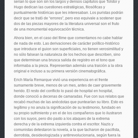
serían lo que son sin los largos y densos capítulos que Tolstoi y
Hugo dedican las cuestiones estratégicas, filosóficas y
puntualmente históricas que les interesaban. Los puristas podrán
decir que se trató de “errores”, pero eso equivale a sostener que
dos de las piezas mayores de la literatura universal son el fruto
de una monumental equivocación técnica.
Ahora bien, en el caso del filme que comentamos no cabe hablar
de nada de esto. Las derivaciones de carácter político-histórico
que introduce el guion son superficiales, no tienen verosimilitud y
no sólo falsean la naturaleza de los hechos que describen, sino
que determinan una brusca salida de registro en el tono que
informaba a la pieza. Representan además una traición a la obra
original e incluso a su primera versión cinematográfica.
Erich María Remarque vivió una experiencia en el frente
sumamente breve, menos de un mes, antes de caer gravemente
herido. El resto del conflicto lo pasó de hospital en hospital,
donde conoció a decenas de camaradas. Fue con sus relatos que
recabó muchas de las anécdotas que puntearían su libro. Esto es
legítimo y no anula la significación de su testimonio, fundado en
su propio sufrimiento y en el de los compañeros que lo ilustraron
con los suyos, pero dio pasto a los ataques de la extrema
derecha y de la extrema izquierda contra el escritor. Nazis y
comunistas detestaron la novela, a la que tacharon de pacifista,
derrotista, desideologizada y antirrevolucionaria, según fuera la