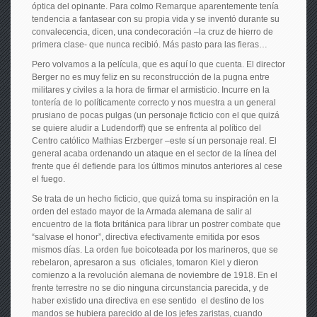
óptica del opinante. Para colmo Remarque aparentemente tenía
tendencia a fantasear con su propia vida y se inventó durante su
convalecencia, dicen, una condecoración –la cruz de hierro de
primera clase- que nunca recibió. Más pasto para las fieras…
Pero volvamos a la película, que es aquí lo que cuenta. El director
Berger no es muy feliz en su reconstrucción de la pugna entre
militares y civiles a la hora de firmar el armisticio. Incurre en la
tontería de lo políticamente correcto y nos muestra a un general
prusiano de pocas pulgas (un personaje ficticio con el que quizá
se quiere aludir a Ludendorff) que se enfrenta al político del
Centro católico Mathias Erzberger –este sí un personaje real. El
general acaba ordenando un ataque en el sector de la línea del
frente que él defiende para los últimos minutos anteriores al cese
el fuego.
Se trata de un hecho ficticio, que quizá toma su inspiración en la
orden del estado mayor de la Armada alemana de salir al
encuentro de la flota británica para librar un postrer combate que
“salvase el honor”, directiva efectivamente emitida por esos
mismos días. La orden fue boicoteada por los marineros, que se
rebelaron, apresaron a sus oficiales, tomaron Kiel y dieron
comienzo a la revolución alemana de noviembre de 1918. En el
frente terrestre no se dio ninguna circunstancia parecida, y de
haber existido una directiva en ese sentido el destino de los
mandos se hubiera parecido al de los jefes zaristas, cuando