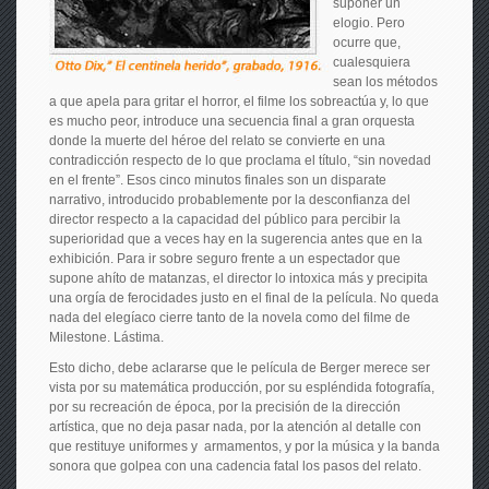
suponer un
elogio. Pero
ocurre que,
cualesquiera
sean los métodos
a que apela para gritar el horror, el filme los sobreactúa y, lo que
es mucho peor, introduce una secuencia final a gran orquesta
donde la muerte del héroe del relato se convierte en una
contradicción respecto de lo que proclama el título, “sin novedad
en el frente”. Esos cinco minutos finales son un disparate
narrativo, introducido probablemente por la desconfianza del
director respecto a la capacidad del público para percibir la
superioridad que a veces hay en la sugerencia antes que en la
exhibición. Para ir sobre seguro frente a un espectador que
supone ahíto de matanzas, el director lo intoxica más y precipita
una orgía de ferocidades justo en el final de la película. No queda
nada del elegíaco cierre tanto de la novela como del filme de
Milestone. Lástima.
Esto dicho, debe aclararse que le película de Berger merece ser
vista por su matemática producción, por su espléndida fotografía,
por su recreación de época, por la precisión de la dirección
artística, que no deja pasar nada, por la atención al detalle con
que restituye uniformes y armamentos, y por la música y la banda
sonora que golpea con una cadencia fatal los pasos del relato.