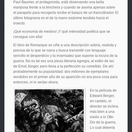
Paul Baumer, el protagonista, está observando una bella
mariposa frente a la trinchera y cuando se asoma apenas sobre
el parapeto para recogerla recibe el balazo de un francotirador. El
último fotograma es el de la mano exánime tendida hacia el
insecto.
¡Qué economía de medios! ¡Y qué intensidad poética que se
consigue con ella!
El libro de Remarque se ciñe a una descripción sobria, realista y
precisa de lo que se narra y busca transmitir con lenguaje
sencillo el desperdicio y la insensatez que supone la locura de la
guerra. No es tal vez una pieza literaria egregia, al estilo de las
de Ernst Jünger, pero llena a la perfección su cometido. De ahí
probablemente su popularidad: dos millones de ejemplares
vendidos en el primer año de su aparición no era poca cosa para
entonces, ni lo serían ahora.
En la película de
Edward Berger,
en cambio, el
director se inclina
más bien a una
visión a lo Otto
Dix de la guerra.
Lo cual debería