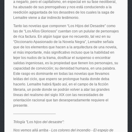
a negarlo, pero el capitalismo, en especial en su fase neoliberal,
ha abusado de sus prerrogativas y nos está conduciendo a la
reedición agigantada de los desastres de los cuales la saga de
Lemaitre viene a dar indirecto testimonio.
Tanto las novelas que componen “Los Hijos del Desastre” como
las de “Los Años Gloriosos” cuentan con un pulular de personajes
de rica factura. En algún lugar que no recuerdo, tal vez en su
“Diccionario Apasionado de la Novela Negra”, Lemaitre señala
que de los elementos que hacen a la arquitectura de una novela,
el más importante, más significativo incluso que la habilidad en
tejer los nudos de la trama, dosificar el suspenso o encontrar
salidas ingeniosas, es la propiedad que tienen los personajes, su
capacidad de convicción; su densidad humana, en una palabra.
Este rasgo es dominante en todas las novelas que llevamos
leídas del ciclo, que espero se prolongue hasta donde deba
hacerlo. Lemaitre habrá fijado así, en el campo de la ficción
literaria, un poste donde se podrán volver a atar las grandes
líneas del realismo del siglo XIX con las necesidades de
orientación racional que tan desesperadamente requiere el
presente.
------------------------------------
Trilogía "Los hijos del desastre":
Nos vemos allá arriba - Los colores del incendio - El espejo de