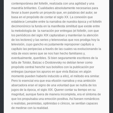
contemporánea del folletín, realizada con una agilidad y una
maestría brillantes. Cualidades absolutamente necesarias para
llevar a buen puerto un proyecto que, en palabras del autor, se
basa en el propósito de contar el siglo XX. La conexión que
establece Lemaitre entre la narrativa de nuestra época y el folletín
decimonónico la funda en la manifiesta similitud que existe entre
la metodología de la narración por entregas (el folletín, con que
los periódicos del siglo XIX capturaban y mantenían la atención
de los lectores) y las series y telenovelas que nos prodiga hoy la
televisión, cuyo gancho es justamente reproponer capítulo a
capítulo las peripecias a través de las cuales va evolucionando la
vida de esos seres que se nos han hecho familiares y,
eventualmente, queribles. Si bien seguramente escritores de la
talla de Tolstoi, Balzac o Dostoievsky no debían tener como
propósito central henchir sus bolsillos con la publicación por
entregas (aunque los apuros en que vivía Balzac en algún
momento pueden haberlo inducido a ello), el método era similar.
Pero lo esencial era que esa efusión narrativa y esa ambición
abarcadora eran el signo de una voluntad que se nutría de los
jugos de la época, el siglo XIX. Querer contar su tiempo en su
magnitud, aunque fuera de manera incompleta, era el síntoma de
que los propulsaba una emoción positiva. Así fuesen románticos
o realistas, pesimistas, optimistas o cínicos, se sentían capaces
de medirse con la realidad.