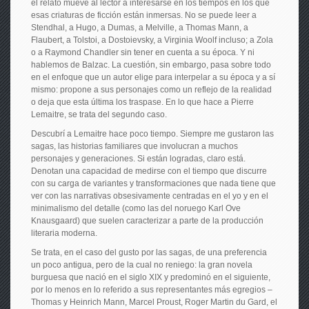
el relato mueve al lector a interesarse en los tiempos en los que
esas criaturas de ficción están inmersas. No se puede leer a
Stendhal, a Hugo, a Dumas, a Melville, a Thomas Mann, a
Flaubert, a Tolstoi, a Dostoievsky, a Virginia Woolf incluso; a Zola
o a Raymond Chandler sin tener en cuenta a su época. Y ni
hablemos de Balzac. La cuestión, sin embargo, pasa sobre todo
en el enfoque que un autor elige para interpelar a su época y a sí
mismo: propone a sus personajes como un reflejo de la realidad
o deja que esta última los traspase. En lo que hace a Pierre
Lemaitre, se trata del segundo caso.
Descubrí a Lemaitre hace poco tiempo. Siempre me gustaron las
sagas, las historias familiares que involucran a muchos
personajes y generaciones. Si están logradas, claro está.
Denotan una capacidad de medirse con el tiempo que discurre
con su carga de variantes y transformaciones que nada tiene que
ver con las narrativas obsesivamente centradas en el yo y en el
minimalismo del detalle (como las del noruego Karl Ove
Knausgaard) que suelen caracterizar a parte de la producción
literaria moderna.
Se trata, en el caso del gusto por las sagas, de una preferencia
un poco antigua, pero de la cual no reniego: la gran novela
burguesa que nació en el siglo XIX y predominó en el siguiente,
por lo menos en lo referido a sus representantes más egregios –
Thomas y Heinrich Mann, Marcel Proust, Roger Martin du Gard, el