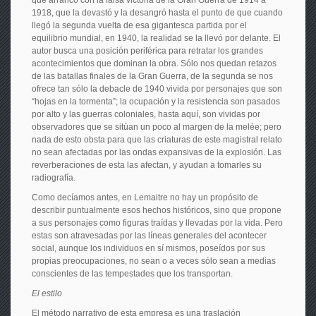
que arrancó con la falsa victoria de la Gran Guerra de 1914 a
1918, que la devastó y la desangró hasta el punto de que cuando
llegó la segunda vuelta de esa gigantesca partida por el
equilibrio mundial, en 1940, la realidad se la llevó por delante. El
autor busca una posición periférica para retratar los grandes
acontecimientos que dominan la obra. Sólo nos quedan retazos
de las batallas finales de la Gran Guerra, de la segunda se nos
ofrece tan sólo la debacle de 1940 vivida por personajes que son
“hojas en la tormenta”; la ocupación y la resistencia son pasados
por alto y las guerras coloniales, hasta aquí, son vividas por
observadores que se sitúan un poco al margen de la melée; pero
nada de esto obsta para que las criaturas de este magistral relato
no sean afectadas por las ondas expansivas de la explosión. Las
reverberaciones de esta las afectan, y ayudan a tomarles su
radiografía.
Como decíamos antes, en Lemaitre no hay un propósito de
describir puntualmente esos hechos históricos, sino que propone
a sus personajes como figuras traídas y llevadas por la vida. Pero
estas son atravesadas por las líneas generales del acontecer
social, aunque los individuos en sí mismos, poseídos por sus
propias preocupaciones, no sean o a veces sólo sean a medias
conscientes de las tempestades que los transportan.
El estilo
El método narrativo de esta empresa es una traslación