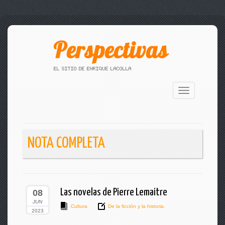
Toggle
navigation
NOTA COMPLETA
Las novelas de Pierre Lemaitre
08
JUN
Cultura
De la ficción y la historia.
2023