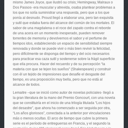
mismo James Joyce, que ilustró su crisis; Hemingway, Malraux o
Dos Passos- era muscular y atrevida, osaba plantear problemas a
los que no solía suministrar una respuesta, pero que a los que
ponía al desnudo. Proust llegó a elaborar una, pero tan exquisita
y sutil que estaba fuera del alcance del común de los mortales. El
sabor de una magdalena o el roce del zapato contra el reborde
de una acera en un momento inesperado, pueden remover
torrentes de memoria y devolvernos el sabor y el perfume de
tiempos idos, estableciendo un espacio de sensibilidad siempre
renovada y donde se puede vivir o más bien revivir la felicidad,
pero difícilmente se disponga del tiempo y del ocio necesarios
para practicar esa caza sutil y sostenerse sobre la frágil superficie
que ella procura. Hacer del recuerdo y de su percepción “la
materia con que se tejen los sueños” (Shakespeare) y construir
con él un tejido de impresiones que desafíe el desgaste del
tiempo, es una proposición muy bella, pero que no está al
alcance de todos.
Lemaitre –que se inició como autor de novelas policiales- llegó a
la gran literatura de la mano del Premio Goncourt, con una novela
que se constituiría en el inicio de una trilogía titulada “Los hijos
del desastre”, que ahora ha comenzado a ser seguida por otra,
“Los años gloriosos”, conectada a la anterior por vinculaciones
más o menos ocultas. El arco de tiempo que cubre la primera
serie es el período de entreguerras en Francia, y el segundo la