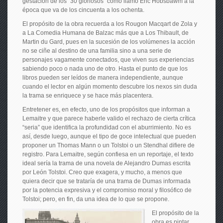
gestación de los “30 gloriosos” como llamó Eric Hobsbawm a la
época que va de los cincuenta a los ochenta.
El propósito de la obra recuerda a los Rougon Macqart de Zola y
a La Comedia Humana de Balzac más que a Los Thibault, de
Martin du Gard, pues en la sucesión de los volúmenes la acción
no se ciñe al destino de una familia sino a una serie de
personajes vagamente conectados, que viven sus experiencias
sabiendo poco o nada uno de otro. Hasta el punto de que los
libros pueden ser leídos de manera independiente, aunque
cuando el lector en algún momento descubre los nexos sin duda
la trama se enriquece y se hace más placentera.
Entretener es, en efecto, uno de los propósitos que informan a
Lemaitre y que parece haberle valido el rechazo de cierta crítica
“seria” que identifica la profundidad con el aburrimiento. No es
así, desde luego, aunque el tipo de goce intelectual que pueden
proponer un Thomas Mann o un Tolstoi o un Stendhal difiere de
registro. Para Lemaitre, según confiesa en un reportaje, el texto
ideal sería la trama de una novela de Alejandro Dumas escrita
por León Tolstoi. Creo que exagera, y mucho, a menos que
quiera decir que se trataría de una trama de Dumas informada
por la potencia expresiva y el compromiso moral y filosófico de
Tolstoi; pero, en fin, da una idea de lo que se propone.
El propósito de la
obra es pintar