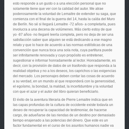
esto responde a un gusto o a una elección personal que no
solamente tiene que ver con la calidad del autor. Me atrae
poderosamente la voluntad de Lemaitre de extender su saga, que
comienza con el final de la guerra del 14, hasta la caída del Muro
de Berlín. No sé si llegará Lemaitre -72 años- a completarla, pues
involucra a una decena de volúmenes. Más cierto estoy de que
yo -87 años- no llegaré leerla completa, pero no deja de ser una
satisfacción saber que alguien se está dedicando a ese magno
relato y que lo hace de acuerdo a las normas estilísticas de una
convención que nunca toca una sola nota, cuya partitura puede
ser infinitamente renovada y cuyo propósito es entretener,
sugestionar e informar honradamente al lector. Honradamente, es
decir, con la provisión de datos de un trasfondo que responda a la
realidad objetiva y no a los deseos, los caprichos o las exigencias
del mercado. Los personajes deben contar las cosas de acuerdo
a su verdad, en un mundo al que responderá con la generosidad,
el egoísmo, la bondad, la maldad, la incertidumbre y la voluntad
con que el azar y el autor del libro quieran beneficiarlo.
El éxito de la aventura literaria de Pierre Lemaitre indica que en
las capas profundas de la cultura de occidente existe todavía un
deseo de recuperar la capacidad de testimoniar, de hacerse
cargo, de adueñarse de las riendas de un destino por demasiado
tiempo enajenado a las potencias del dinero. Que este es un
factor fundamental en el curso de los asuntos humanos nadie va