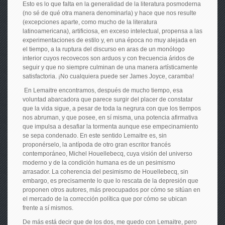
Esto es lo que falta en la generalidad de la literatura posmoderna
(no sé de qué otra manera denominarla) y hace que nos resulte
(excepciones aparte, como mucho de la literatura
latinoamericana), artificiosa, en exceso intelectual, propensa a las
experimentaciones de estilo y, en una época no muy alejada en
el tiempo, a la ruptura del discurso en aras de un monólogo
interior cuyos recovecos son arduos y con frecuencia áridos de
seguir y que no siempre culminan de una manera artísticamente
satisfactoria. ¡No cualquiera puede ser James Joyce, caramba!
En Lemaitre encontramos, después de mucho tiempo, esa
voluntad abarcadora que parece surgir del placer de constatar
que la vida sigue, a pesar de toda la negrura con que los tiempos
nos abruman, y que posee, en sí misma, una potencia afirmativa
que impulsa a desafiar la tormenta aunque ese empecinamiento
se sepa condenado. En este sentido Lemaitre es, sin
proponérselo, la antípoda de otro gran escritor francés
contemporáneo, Michel Houellebecq, cuya visión del universo
moderno y de la condición humana es de un pesimismo
arrasador. La coherencia del pesimismo de Houellebecq, sin
embargo, es precisamente lo que lo rescata de la depresión que
proponen otros autores, más preocupados por cómo se sitúan en
el mercado de la corrección política que por cómo se ubican
frente a sí mismos.
De más está decir que de los dos, me quedo con Lemaitre, pero