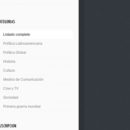
ATEGORIAS
Listado completo
Política Latinoamericana
Política Global
Historia
Cultura
Medios de Comunicación
Cine y TV
Sociedad
Primera guerra mundial
USCRIPCION