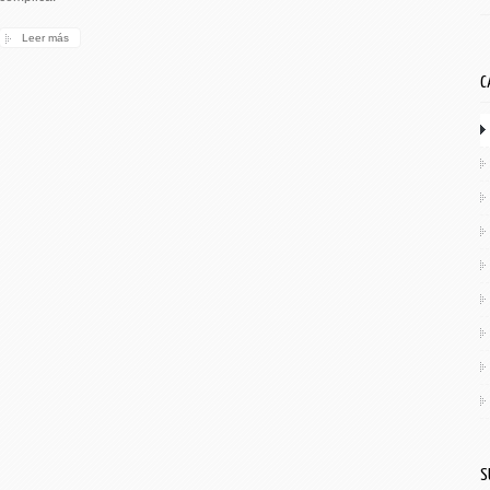
Leer más
C
S