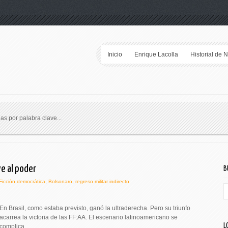
Inicio
Enrique Lacolla
Historial de 
ias por palabra clave...
ve al poder
B
Ficción democrática
,
Bolsonaro
,
regreso militar indirecto.
En Brasil, como estaba previsto, ganó la ultraderecha. Pero su triunfo
acarrea la victoria de las FF:AA. El escenario latinoamericano se
L
complica.