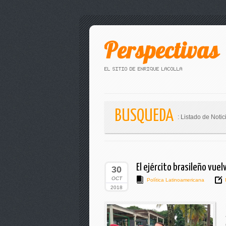
BUSQUEDA
: Listado de Notic
El ejército brasileño vuel
30
OCT
Política Latinoamericana
2018