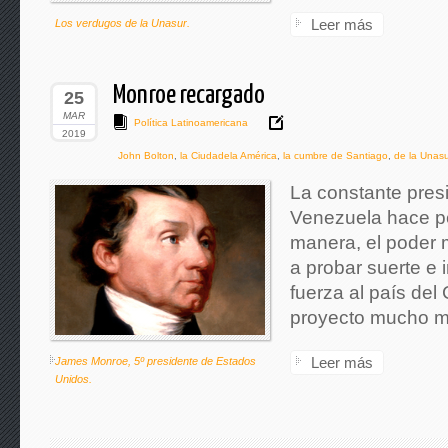
Leer más
Los verdugos de la Unasur.
Monroe recargado
25
MAR
Política Latinoamericana
2019
John Bolton
,
la Ciudadela América
,
la cumbre de Santiago
,
de la Unasur
La constante pres
Venezuela hace pe
manera, el poder m
a probar suerte e 
fuerza al país del
proyecto mucho m
Leer más
James Monroe, 5º presidente de Estados
Unidos.