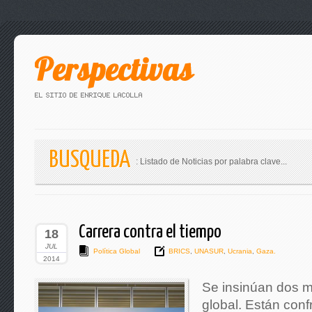
BUSQUEDA
: Listado de Noticias por palabra clave...
Carrera contra el tiempo
18
JUL
Política Global
BRICS
,
UNASUR
,
Ucrania
,
Gaza.
2014
Se insinúan dos m
global. Están conf