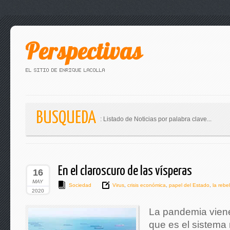
BUSQUEDA
: Listado de Noticias por palabra clave...
En el claroscuro de las vísperas
16
MAY
Sociedad
Virus
,
crisis económica
,
papel del Estado
,
la rebel
2020
La pandemia viene
que es el sistema