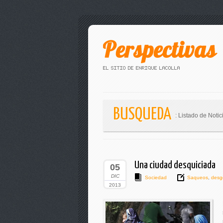
BUSQUEDA
: Listado de Notic
Una ciudad desquiciada
05
DIC
Sociedad
Saqueos
,
desgo
2013