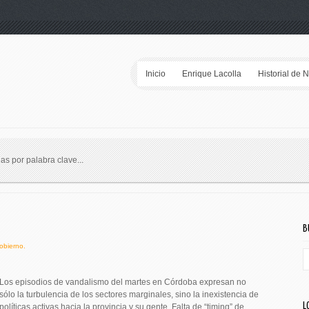
Inicio
Enrique Lacolla
Historial de 
ias por palabra clave...
B
bierno.
Los episodios de vandalismo del martes en Córdoba expresan no
sólo la turbulencia de los sectores marginales, sino la inexistencia de
L
políticas activas hacia la provincia y su gente. Falta de “timing” de