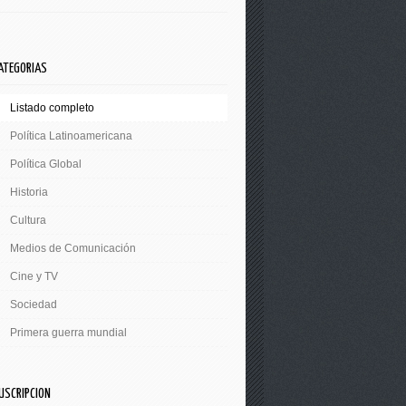
ATEGORIAS
Listado completo
Política Latinoamericana
Política Global
Historia
Cultura
Medios de Comunicación
Cine y TV
Sociedad
Primera guerra mundial
USCRIPCION