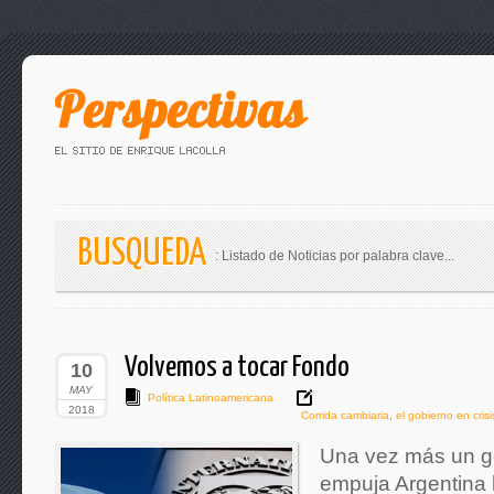
BUSQUEDA
: Listado de Noticias por palabra clave...
Volvemos a tocar Fondo
10
MAY
Política Latinoamericana
2018
Corrida cambiaria
,
el gobierno en crisi
Una vez más un go
empuja Argentina 