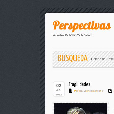
BUSQUEDA
: Listado de Notic
Fragilidades
02
JUL
Política Latinoamericana
2012