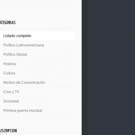
ATEGORIAS
Listado completo
Política Latinoamericana
Política Global
Historia
Cultura
Medios de Comunicación
Cine y TV
Sociedad
Primera guerra mundial
USCRIPCION