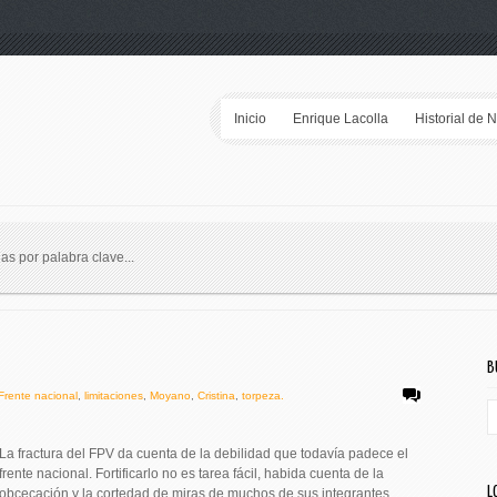
Inicio
Enrique Lacolla
Historial de 
ias por palabra clave...
B
Frente nacional
,
limitaciones
,
Moyano
,
Cristina
,
torpeza.
La fractura del FPV da cuenta de la debilidad que todavía padece el
frente nacional. Fortificarlo no es tarea fácil, habida cuenta de la
L
obcecación y la cortedad de miras de muchos de sus integrantes.