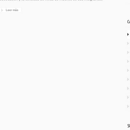
Leer más
C
S