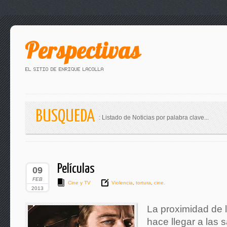
BUSQUEDA
: Listado de Noticias por palabra clave...
Películas
09
FEB
Cine y TV
Violencia
,
tortura
,
cine.
2013
La proximidad de 
hace llegar a las 