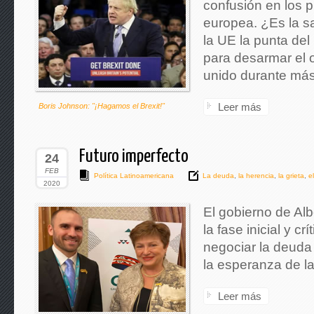
confusión en los pl
europea. ¿Es la s
la UE la punta del 
para desarmar el 
unido durante más
Leer más
Boris Johnson: "¡Hagamos el Brexit!"
Futuro imperfecto
24
FEB
Política Latinoamericana
La deuda
,
la herencia
,
la grieta
,
el
2020
El gobierno de Al
la fase inicial y c
negociar la deuda
la esperanza de l
Leer más