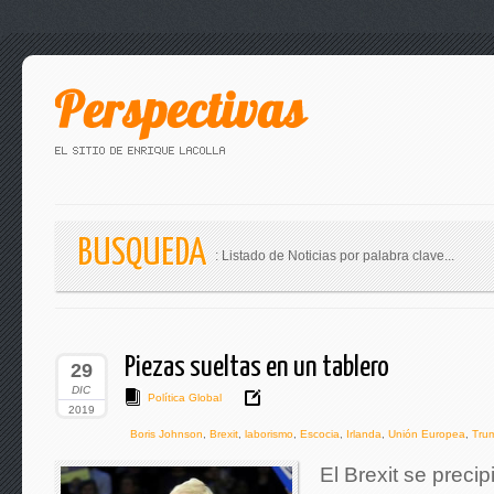
BUSQUEDA
: Listado de Noticias por palabra clave...
Piezas sueltas en un tablero
29
DIC
Política Global
2019
Boris Johnson
,
Brexit
,
laborismo
,
Escocia
,
Irlanda
,
Unión Europea
,
Tru
El Brexit se precip