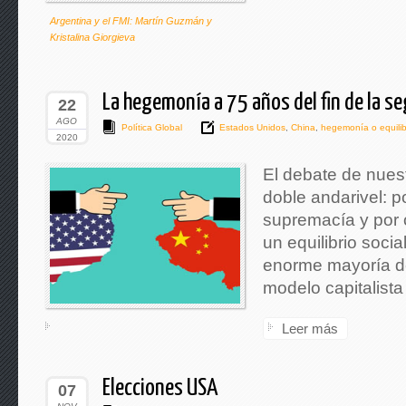
Argentina y el FMI: Martín Guzmán y
Kristalina Giorgieva
La hegemonía a 75 años del fin de la s
22
AGO
Política Global
Estados Unidos
,
China
,
hegemonía o equilib
2020
El debate de nuest
doble andarivel: po
supremacía y por o
un equilibrio socia
enorme mayoría d
modelo capitalista
Leer más
Elecciones USA
07