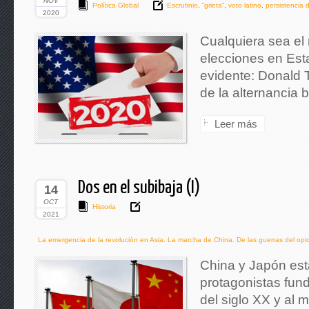
NOV
Política Global
Escrutinio
,
“grieta”
,
voto latino
,
persistencia 
2020
Cualquiera sea el 
elecciones en Est
evidente: Donald 
de la alternancia b
Leer más
Dos en el subibaja (I)
14
OCT
Historia
2021
La emergencia de la revolución en Asia. La marcha de China. De las guerras del opi
China y Japón está
protagonistas fund
del siglo XX y al 