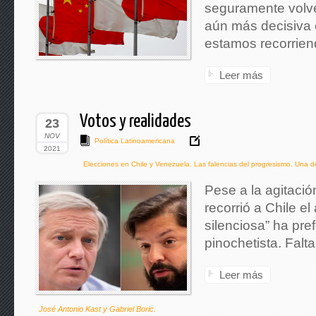
seguramente volve
aún más decisiva 
estamos recorrien
Leer más
Votos y realidades
23
NOV
Política Latinoamericana
2021
Elecciones en Chile y Venezuela. Las falencias del progresismo. Una
Pese a la agitació
recorrió a Chile e
silenciosa” ha pre
pinochetista. Falta
Leer más
José Antonio Kast y Gabriel Boric.