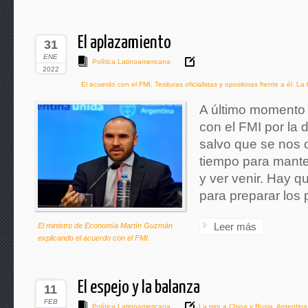
El aplazamiento
31
ENE
Política Latinoamericana
2022
El acuerdo con el FMI. Tesituras oficialistas y opositoras frente a él. 
A último momento
con el FMI por la 
salvo que se nos 
tiempo para mante
y ver venir. Hay q
para preparar los
Leer más
El ministro de Economía Martín Guzmán
explicando el acuerdo con el FMI.
El espejo y la balanza
11
FEB
Política Latinoamericana
La gira a China y Rusia. Argentina