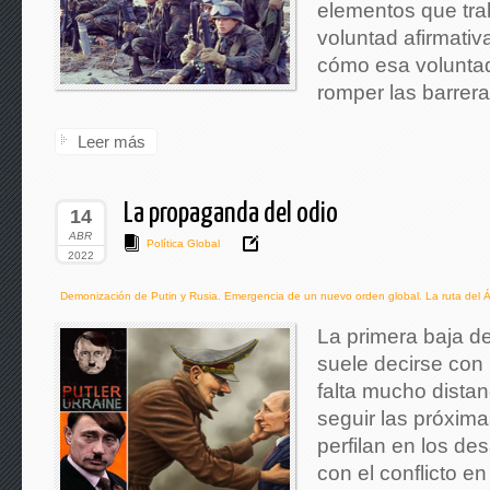
elementos que tra
voluntad afirmativ
cómo esa voluntad
romper las barrer
Leer más
La propaganda del odio
14
ABR
Política Global
2022
Demonización de Putin y Rusia. Emergencia de un nuevo orden global. La ruta del Ár
La primera baja de
suele decirse con
falta mucho distan
seguir las próxim
perfilan en los d
con el conflicto en