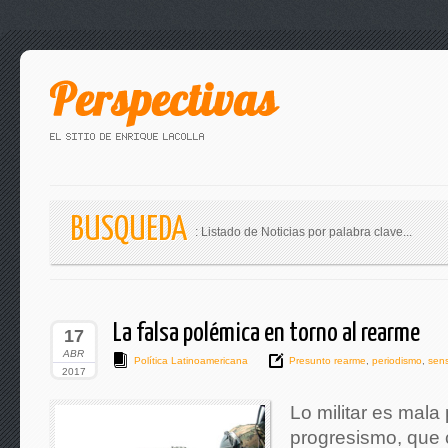
BUSQUEDA
: Listado de Noticias por palabra clave...
La falsa polémica en torno al rearme
17
ABR
Política Latinoamericana
Presunto rearme
,
periodismo
,
sens
2017
Lo militar es mala
progresismo, que 