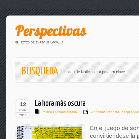
BUSQUEDA
: Listado de Noticias por palabra clave...
La hora más oscura
12
AGO
Política Latinoamericana
Cuadernos
,
cohecho
,
arrepentido
2018
En el juego de so
convirtiéndose la 