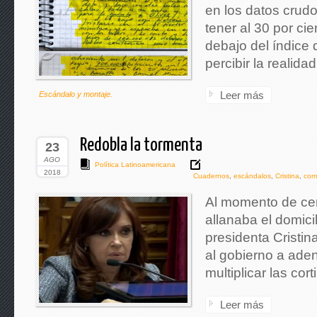
en los datos crud
tener al 30 por ci
debajo del índice 
percibir la realid
Leer más
Escándalo y montaje.
Redobla la tormenta
23
AGO
Política Latinoamericana
2018
Cuadernos
,
escándalos
,
Cristina
,
corr
Al momento de cerr
allanaba el domici
presidenta Cristina
al gobierno a ade
multiplicar las co
Leer más