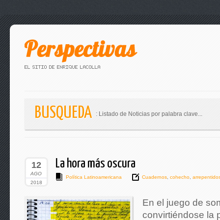
BUSQUEDA
: Listado de Noticias por palabra clave...
La hora más oscura
12
AGO
Política Latinoamericana
Cuadernos
,
cohecho
,
arrepentido
2018
En el juego de so
convirtiéndose la 