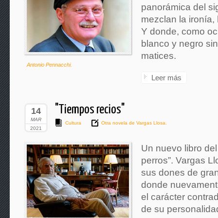
panorámica del si
mezclan la ironía, 
Y donde, como ocu
blanco y negro sin
matices.
Antonio Pennacchi.
Leer más
"Tiempos recios"
14
MAR
Cultura
Otra novela de Vargas Llosa.
2021
Un nuevo libro del
perros”. Vargas L
sus dones de gran 
donde nuevamente
el carácter contradi
de su personalidad