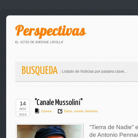
BUSQUEDA
: Listado de Noticias por palabra clave...
"Canale Mussolini"
14
NOV
Cultura
Épica
,
novela
,
fascismo.
2014
“Tierra de Nadie”
de Antonio Pennac