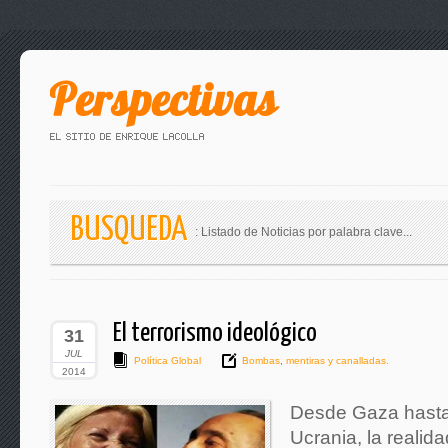
BUSQUEDA
: Listado de Noticias por palabra clave...
El terrorismo ideológico
31
JUL
Política Global
Bombas
,
mentiras y canalladas.
2014
Desde Gaza hasta
Ucrania, la realid