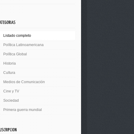
ATEGORIAS
Listado completo
Política Latinoamericana
Política Global
Historia
Cultura
Medios de Comunicación
Cine y TV
Sociedad
Primera guerra mundial
USCRIPCION