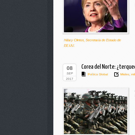
Hillary Clinton, Secretaria de Estado de
EE.UU.
Corea del Norte: ¿terqu
08
SEP
Política Global
Misiles
,
mil
2017