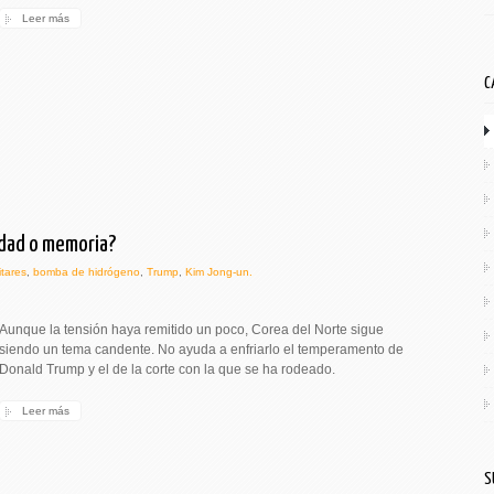
Leer más
C
edad o memoria?
itares
,
bomba de hidrógeno
,
Trump
,
Kim Jong-un.
Aunque la tensión haya remitido un poco, Corea del Norte sigue
siendo un tema candente. No ayuda a enfriarlo el temperamento de
Donald Trump y el de la corte con la que se ha rodeado.
Leer más
S