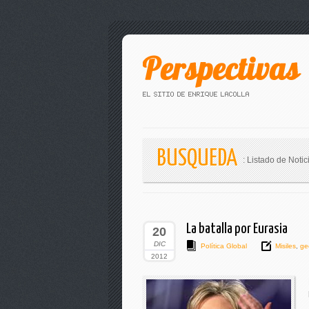
BUSQUEDA
: Listado de Notic
La batalla por Eurasia
20
DIC
Política Global
Misiles
,
geo
2012