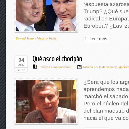
respuesta azaros
Trump? ¿Qué suert
radical en Europa
Europea? ¿Las izq
Leer más
Donald Trum y Vladimir Putin.
Qué asco el choripán
04
ABR
Política Latinoamericana
Marcha por la democracia
,
gorilis
2017
¿Será que los arg
aprendemos nada? 
marchó el sábado
Pero el núcleo del
del plan maestro 
hacia el que va co