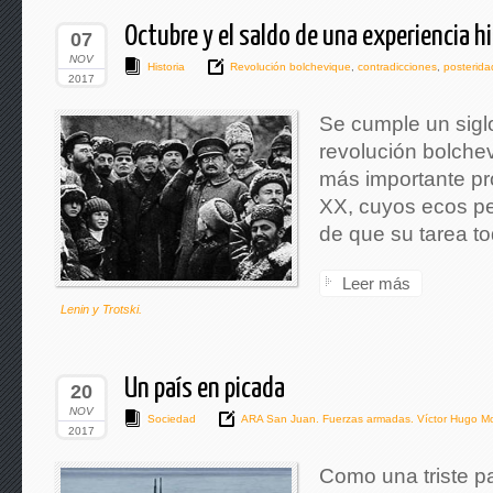
Octubre y el saldo de una experiencia h
07
NOV
Historia
Revolución bolchevique
,
contradicciones
,
posterida
2017
Se cumple un sigl
revolución bolche
más importante pr
XX, cuyos ecos pe
de que su tarea to
Leer más
Lenin y Trotski.
Un país en picada
20
NOV
Sociedad
ARA San Juan. Fuerzas armadas. Víctor Hugo Mo
2017
Como una triste p