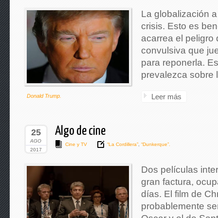
La globalización a
crisis. Esto es be
acarrea el peligro
convulsiva que jue
para reponerla. E
prevalezca sobre l
Leer más
Donald Trump.
Algo de cine
25
AGO
Cine y TV
“La Cordillera”
,
“Dunkerque”.
2017
Dos películas inte
gran factura, ocup
días. El film de C
probablemente ser