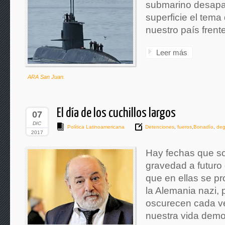
submarino desapar
superficie el tema
nuestro país frent
Leer más
ARA San Juan.
El día de los cuchillos largos
07
DIC
Política Latinoamericana
Detenciones
,
fueros
,
Bonadío
,
degr
2017
Hay fechas que son
gravedad a futuro
que en ellas se p
la Alemania nazi,
oscurecen cada ve
nuestra vida demo