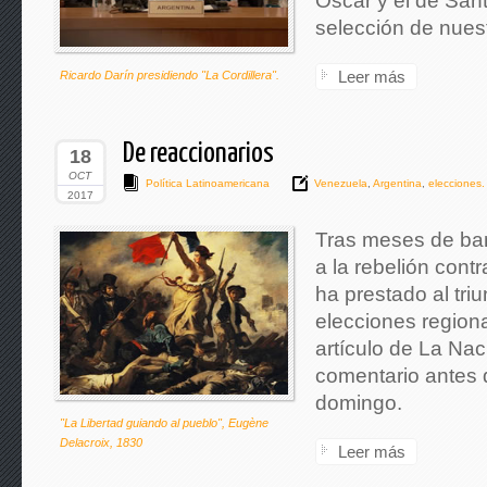
Oscar y el de Sant
selección de nues
Leer más
Ricardo Darín presidiendo "La Cordillera".
De reaccionarios
18
OCT
Política Latinoamericana
Venezuela
,
Argentina
,
elecciones.
2017
Tras meses de bam
a la rebelión cont
ha prestado al tri
elecciones region
artículo de La Nac
comentario antes d
domingo.
"La Libertad guiando al pueblo", Eugène
Delacroix, 1830
Leer más