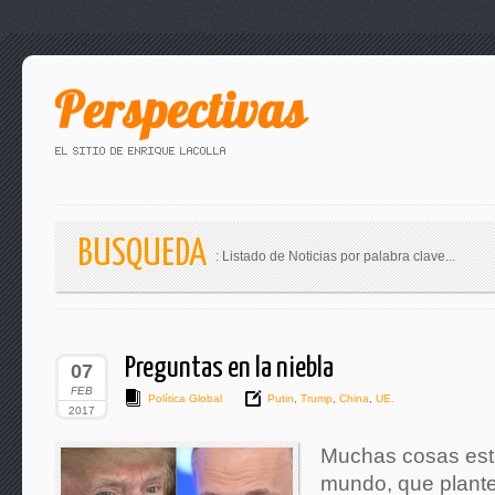
BUSQUEDA
: Listado de Noticias por palabra clave...
Preguntas en la niebla
07
FEB
Política Global
Putin
,
Trump
,
China
,
UE.
2017
Muchas cosas est
mundo, que plante