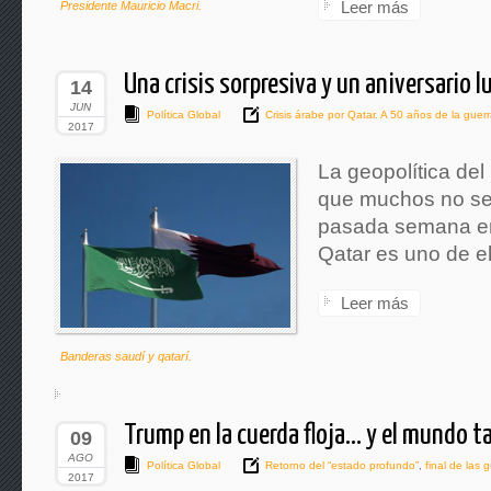
Leer más
Presidente Mauricio Macri.
Una crisis sorpresiva y un aniversario 
14
JUN
Política Global
Crisis árabe por Qatar. A 50 años de la guerr
2017
La geopolítica del
que muchos no se 
pasada semana ent
Qatar es uno de el
Leer más
Banderas saudí y qatarí.
Trump en la cuerda floja… y el mundo 
09
AGO
Política Global
Retorno del “estado profundo”
,
final de las 
2017