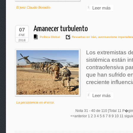
Leer más
El juez Claudio Bonadío.
Amanecer turbulento
07
ENE
Política Global
Revueltas en Irán
,
aventurerismo imperialist
2018
Los extremistas de
sistémica están i
contraofensiva pa
que han sufrido en
creciente influenc
Leer más
La persistencia en el error.
Nota 31 - 40 de 110 [Total 11 P�gi
<<anterior
1
2
3
4
5
6
7
8
9
10
11
sigu