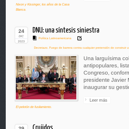
Nixon y Kissinger, los años de la Casa
Blanca.
DNU: una síntesis siniestra
24
DIC
Política Latinoamericana
2023
Decretazo. Fuego de barrera contra cualquier pretensión de construir 
Una larguísima co
antipopulares, list
Congreso, conform
presidente Javier 
inaugurar su gestió
Leer más
El pelotón de fusilamiento.
Crujidos
29