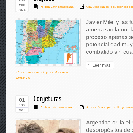
FEB
Política Latinoamericana
A la Argentina se le sueltan las co
2024
Javier Milei y las
amenazan la unida
proceso apenas se 
potencialidad muy
combatido sin cuar
Leer más
Un bien amenazado y que debemos
preservar.
Conjeturas
01
ABR
Política Latinoamericana
Un “nerd” en el poder. Conjeturas
2024
Argentina orilla e
despropósitos de 