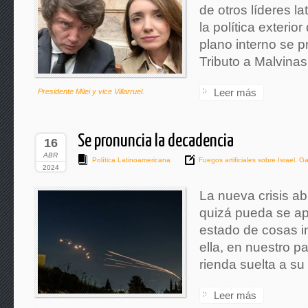
de otros líderes l
la política exterior
plano interno se p
Tributo a Malvinas
Leer más
Presidente Milei y vice Villarruel.
Se pronuncia la decadencia
16
ABR
Política Latinoamericana
Fuegos artificiales sobre Israel. G
2024
La nueva crisis ab
quizá pueda se ap
estado de cosas i
ella, en nuestro pa
rienda suelta a s
Leer más