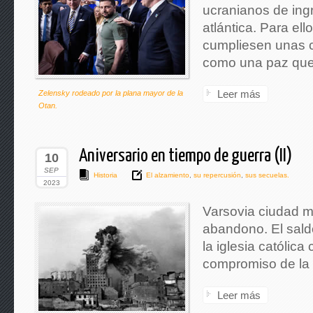
ucranianos de ingr
atlántica. Para ell
cumpliesen unas c
como una paz que 
Leer más
Zelensky rodeado por la plana mayor de la
Otan.
Aniversario en tiempo de guerra (II)
10
SEP
Historia
El alzamiento
,
su repercusión
,
sus secuelas.
2023
Varsovia ciudad má
abandono. El saldo
la iglesia católic
compromiso de la
Leer más