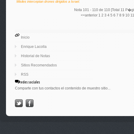
Misiles interceptan drones dirigidos a Israel.
Nota 101 - 110 de 110 [Total 11 P�g
<<anterior
1
2
3
4
5
6
7
8
9
10
1
Inicio
Enrique Lacolla
Historial de Notas
Sitios Recomendados
RSS
redes sociales
Comparte con tus contactos el contenido de muestro sitio...