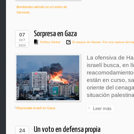
Bombardeo alemán en el centro de
Varsovia.
Sorpresa en Gaza
07
OCT
Política Global
El ataque de Hamas. Por una ruptura del im
2023
La ofensiva de Ham
israelí busca, en l
reacomodamientos
están en curso, sa
oriente del cenaga
situación palestina
Leer más
Represalia israelí en Gaza.
Un voto en defensa propia
24