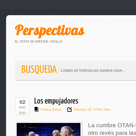
BUSQUEDA
: Listado de Noticias por palabra clave...
Los empujadores
02
AGO
Política Global
Zelensky
,
UE
,
OTAN
,
Hitler.
2023
La cumbre OTAN-Uc
otro revés para la