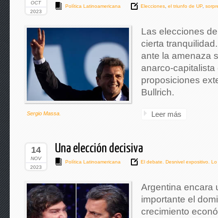
OCT
Política Latinoamericana
Elecciones
,
el triunfo de UP
,
sorpr
2023
Las elecciones d
cierta tranquilida
ante la amenaza s
anarco-capitalista 
proposiciones ext
Bullrich.
Leer más
Sergio Massa.
Una elección decisiva
14
NOV
Política Latinoamericana
El debate. Desnivel expositivo. Lo
2023
Argentina encara 
importante el dom
crecimiento econó