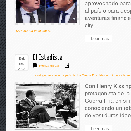
aprovechado para 
al país o para desp
aventuras financie
city.
Milei-Massa en el debate.
Leer más
El Estadista
04
DIC
Política Global
2023
Kissinger
,
una vida de película. La Guerra Fría. Vietnam. América latina
Con Henry Kissing
protagonista de la
Guerra Fría en sí
conociendo un reb
de vestiduras ideo
Leer más