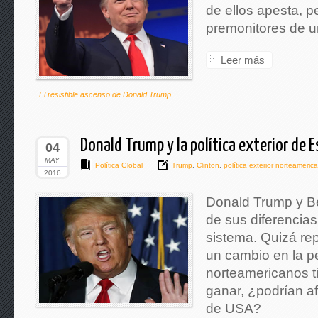
de ellos apesta, p
premonitores de u
Leer más
El resistible ascenso de Donald Trump.
Donald Trump y la política exterior de
04
MAY
Política Global
Trump
,
Clinton
,
política exterior norteameric
2016
Donald Trump y Be
de sus diferencias
sistema. Quizá re
un cambio en la p
norteamericanos t
ganar, ¿podrían afe
de USA?