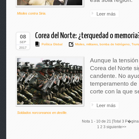
Leer más
Misiles contra Siria.
Corea del Norte: ¿terquedad o memoria
08
SEP
Política Global
Misiles
,
militares
,
bomba de hidrógeno
,
Trum
2017
Aunque la tensión
Corea del Norte s
candente. No ayuda
temperamento de D
corte con la que 
Leer más
Soldados norcoreanos en desfile.
Nota 1 - 10 de 21 [Total 3 P�gina
1
2
3
siguiente>>