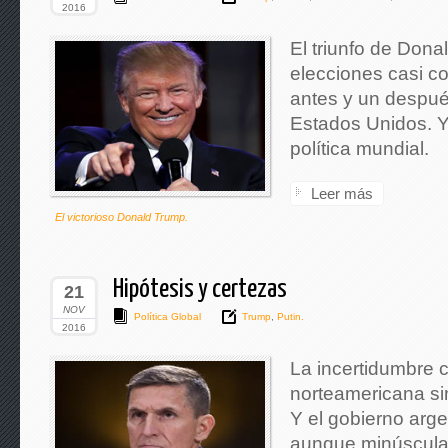
2016
El triunfo de Dona
elecciones casi c
antes y un después
Estados Unidos. Y
política mundial.
Leer más
El victorioso Donald Trump.
Hipótesis y certezas
21
NOV
Política Global
Trump
,
Putin.
2016
La incertidumbre co
norteamericana sin
Y el gobierno arge
aunque minúscula,