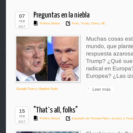
Preguntas en la niebla
07
FEB
Política Global
Putin
,
Trump
,
China
,
UE.
2017
Muchas cosas est
mundo, que plante
respuesta azaros
Trump? ¿Qué suert
radical en Europa
Europea? ¿Las izq
Leer más
Donald Trum y Vladimir Putin.
"That`s all, folks"
15
FEB
Política Global
Expulsión de Thomas Flynn
,
el cerco a Trum
2017