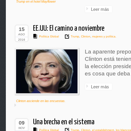
Trump en el hotel Mayflower
Leer más
EE.UU: El camino a noviembre
15
AGO
Política Global
Trump
,
Clinton
,
mujeres y política.
2016
La aparente prepo
Clinton está tenie
la elección presid
es cosa que deba t
Leer más
Clinton asciende en las encuestas.
Una brecha en el sistema
09
NOV
Política Global
Trump
,
Clinton
,
el establishment
,
los blancos