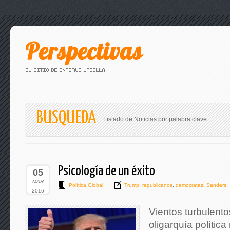
BUSQUEDA
: Listado de Noticias por palabra clave...
Psicología de un éxito
05
MAR
Política Global
Trump
,
republicanos
,
demócratas
,
Sanders.
2016
Vientos turbulento
oligarquía polític