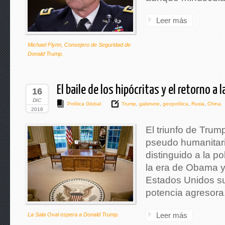
Leer más
Michael Flynn, Consejero de Seguridad de
Donald Trump.
El baile de los hipócritas y el retorno a l
16
DIC
Política Global
Trump
,
gabinete
,
geopolítica
,
Rusia
,
China.
2016
El triunfo de Tru
pseudo humanitar
distinguido a la p
la era de Obama y 
Estados Unidos su
potencia agresora
Leer más
La Sala Oval espera a Donald Trump.